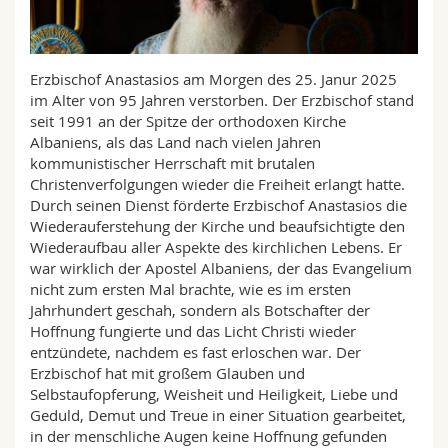
Math.-Nat. und Med. Fak.
Mitarbeitende
Webmail
Interfakultär
Doktorierende
Vorlesungsverzeichnis
Erzbischof Anastasios am Morgen des 25. Janur 2025
im Alter von 95 Jahren verstorben. Der Erzbischof stand
seit 1991 an der Spitze der orthodoxen Kirche
MyUnifr
Albaniens, als das Land nach vielen Jahren
kommunistischer Herrschaft mit brutalen
Christenverfolgungen wieder die Freiheit erlangt hatte.
Durch seinen Dienst förderte Erzbischof Anastasios die
Wiederauferstehung der Kirche und beaufsichtigte den
Wiederaufbau aller Aspekte des kirchlichen Lebens. Er
war wirklich der Apostel Albaniens, der das Evangelium
nicht zum ersten Mal brachte, wie es im ersten
Jahrhundert geschah, sondern als Botschafter der
Hoffnung fungierte und das Licht Christi wieder
entzündete, nachdem es fast erloschen war. Der
Erzbischof hat mit großem Glauben und
Selbstaufopferung, Weisheit und Heiligkeit, Liebe und
Geduld, Demut und Treue in einer Situation gearbeitet,
in der menschliche Augen keine Hoffnung gefunden