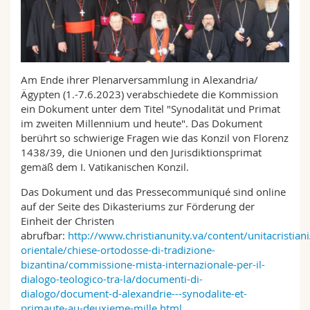
Math.-Nat. und Med. Fak.
Mitarbeitende
Webmail
Interfakultär
Doktorierende
Vorlesungsverzeichnis
Am Ende ihrer Plenarversammlung in Alexandria/
MyUnifr
Ägypten (1.-7.6.2023) verabschiedete die Kommission
ein Dokument unter dem Titel "Synodalität und Primat
im zweiten Millennium und heute". Das Dokument
berührt so schwierige Fragen wie das Konzil von Florenz
1438/39, die Unionen und den Jurisdiktionsprimat
gemäß dem I. Vatikanischen Konzil.
Das Dokument und das Pressecommuniqué sind online
auf der Seite des Dikasteriums zur Förderung der
Einheit der Christen
abrufbar:
http://www.christianunity.va/content/unitacristian
orientale/chiese-ortodosse-di-tradizione-
bizantina/commissione-mista-internazionale-per-il-
dialogo-teologico-tra-la/documenti-di-
dialogo/document-d-alexandrie---synodalite-et-
primaute-au-deuxieme-mille.html