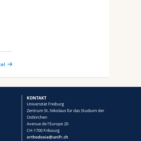
kel
KONTAKT
Universität Freiburg
Zentrum St. Nikolaus für das Studium der
Ostkirchen
Avenue de l'Europe 20
CH-1700 Fribourg
orthodoxia@unifr.ch