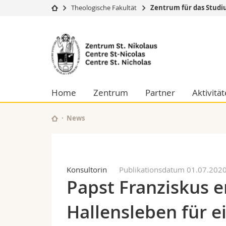
Theologische Fakultät
Zentrum für das Studi
Universität
Fakultäten
Zentrum
Studium
Theologische Fa
St.
Campus
Rechtswissensch
Forschung
Wirtschafts- un
Nikolaus
Universität
Philosophische 
Home
Zentrum
Partner
Aktivitä
Weiterbildung
Fak. für Erzieh
für
Math.-Nat. und
Interfakultär
News
das
Studium
der
Konsultorin
Publikationsdatum 01.07.202
Papst Franziskus e
Ostkirchen
Hallensleben für e