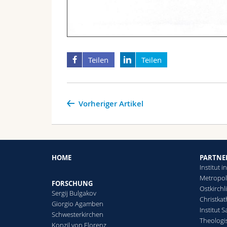
Teilen
Teilen
Vorheriger Artikel
HOME
PARTNE
Institut 
Metropoli
FORSCHUNG
Ostkirchl
Sergij Bulgakov
Christka
Giorgio Agamben
Institut 
Schwesterkirchen
Theologis
Konzil von Florenz