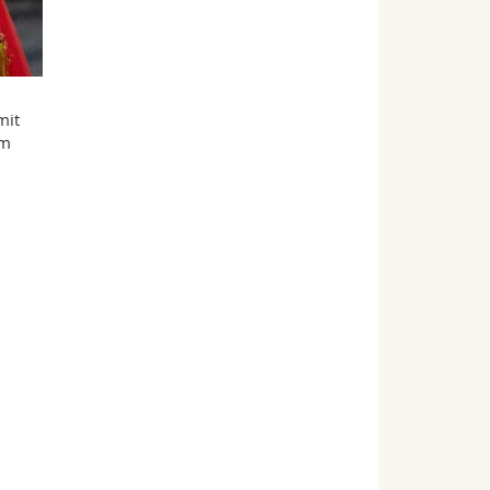
mit
em