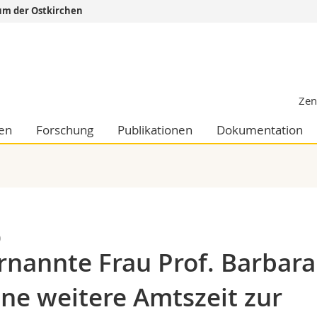
um der Ostkirchen
Informationen 
k.
Studieninteressier
aftliche Fak.
Studierende
Zen
d Sozialwissenschaftliche Fak.
Medien
Fak.
Forschende
ten
Forschung
Publikationen
Dokumentation
ungs- und Bildungswissenschaften
Mitarbeitende
 Med. Fak.
Doktorierende
0
rnannte Frau Prof. Barbara
ine weitere Amtszeit zur