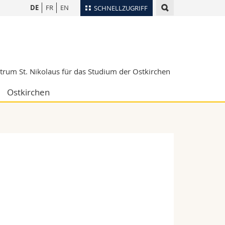
DE
FR
EN
SCHNELLZUGRIFF
für
Personenverzeichnis
Ortsplan
te
Bibliotheken
trum St. Nikolaus für das Studium der Ostkirchen
Webmail
Ostkirchen
Vorlesungsverzeichnis
MyUnifr