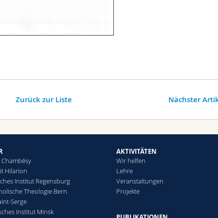
Zurück zur Liste
Nächster Arti
R
AKTIVITÄTEN
in Chambésy
Wir helfen
t Hilarion
Lehre
iches Institut Regensburg
Veranstaltungen
tholische Theologie Bern
Projekte
Saint-Serge
ches Institut Minsk
PUBLIKATIONEN