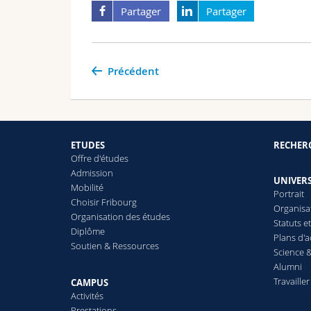
Partager
Partager
Précédent
ETUDES
RECHER
Offre d'études
Admission
UNIVERS
Mobilité
Portrait
Choisir Fribourg
Organisa
Organisation des études
Statuts e
Diplôme
Plans d'a
Soutien & Ressources
Science &
Alumni
Travailler
CAMPUS
Activités
Prestations