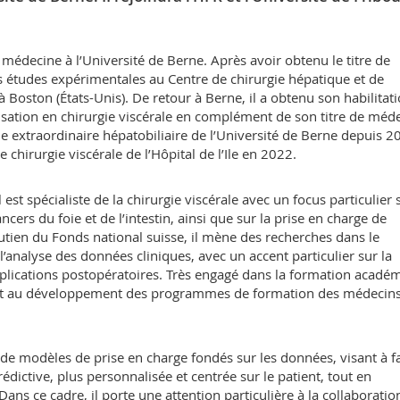
médecine à l’Université de Berne. Après avoir obtenu le titre de
es études expérimentales au Centre de chirurgie hépatique et de
 Boston (États-Unis). De retour à Berne, il a obtenu son habilitat
lisation en chirurgie viscérale en complément de son titre de méd
ie extraordinaire hépatobiliaire de l’Université de Berne depuis 20
irurgie viscérale de l’Hôpital de l’Ile en 2022.
 est spécialiste de la chirurgie viscérale avec un focus particulier 
ers du foie et de l’intestin, ainsi que sur la prise en charge de
utien du Fonds national suisse, il mène des recherches dans le
l’analyse des données cliniques, avec un accent particulier sur la
mplications postopératoires. Très engagé dans la formation acadé
ement au développement des programmes de formation des médecin
 de modèles de prise en charge fondés sur les données, visant à f
dictive, plus personnalisée et centrée sur le patient, tout en
 Dans ce cadre, il porte une attention particulière à la collaboratio