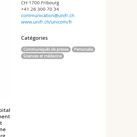
CH-1700 Fribourg
+41 26 300 70 34
communication@unifr.ch
www.unifr.ch/unicom/fr
Catégories
Communiqués de presse
Personalia
Sciences et médecine
pital
ement
t
rne
urg