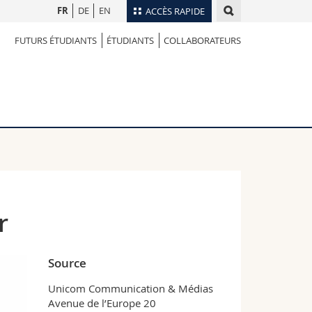
FR
DE
EN
ACCÈS RAPIDE
FUTURS ÉTUDIANTS
ÉTUDIANTS
COLLABORATEURS
Annuaire du personnel
Plan d'accès
nts
Bibliothèques
Webmail
rs
Programme des cours
MyUnifr
r
Source
Unicom Communication & Médias
Avenue de l’Europe 20