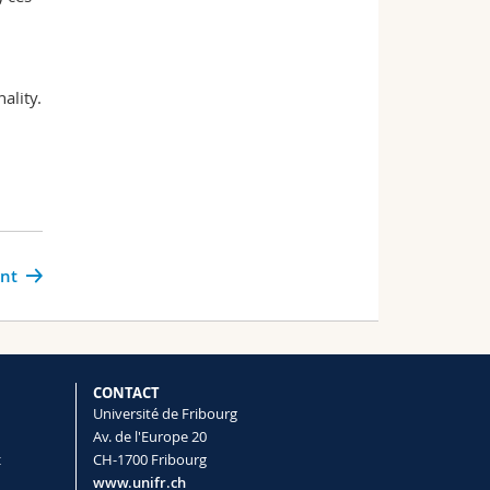
ality.
ant
CONTACT
Université de Fribourg
Av. de l'Europe 20
t
CH-1700 Fribourg
www.unifr.ch