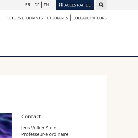
FR
DE
EN
ACCÈS RAPIDE
FUTURS ÉTUDIANTS
ÉTUDIANTS
COLLABORATEURS
Annuaire du personnel
Plan d'accès
nts
Bibliothèques
Webmail
rs
Programme des cours
MyUnifr
Contact
Jens Volker Stein
Professeur·e ordinaire