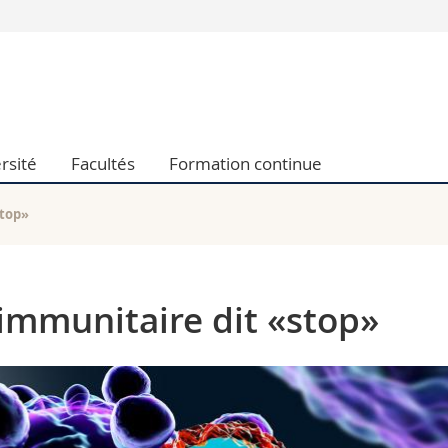
Vous êtes
Futurs étudia
Etudiants
conomiques et sociales et management
Médias
rsité
Facultés
Formation continue
 sciences humaines
Chercheurs
 l'éducation et de la formation
Collaborateu
t médecine
Doctorants
stop»
aire
immunitaire dit «stop»