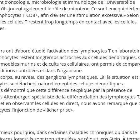
t d’oncologie, microbiologie et immunologie de l’Université de
u’ils jouent également le rôle de minuteur. Ce sont eux qui décle
ymphocytes T CD8+, afin d’éviter une stimulation excessive.» Selon 
, les cellules T restent trop longtemps en contact avec les cellules
es.
ont d’abord étudié l’activation des lymphocytes T en laboratoire
phocytes restent longtemps accrochés aux cellules dendritiques. 
 modèles murins et de cultures cellulaires, ont permis de compare
tions contrôlées et dans l’organisme.
 corps, au niveau des ganglions lymphatiques. Là, la situation est
ytes se détachent naturellement des cellules dendritiques.
s démontré que cette différence s’explique par la présence de
 Altenburger, spécialiste de la différenciation des lymphocytes T
 et en observant les cellules en direct, nous avons remarqué que 
tes l’injonction de «lâcher prise».
mieux pourquoi, dans certaines maladies chroniques ou dans le
aces lorsqu’ils sont trop stimulés», se réjouit Jens Stein. À terme