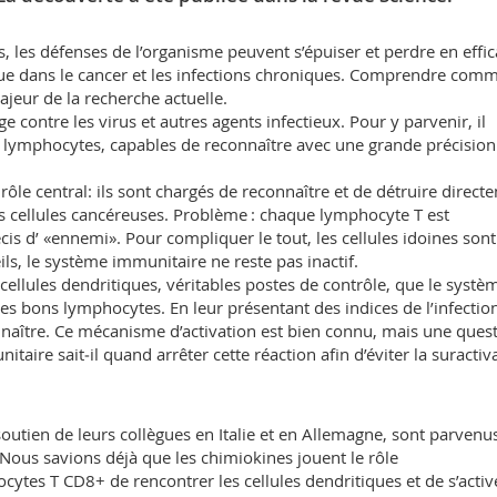
, les défenses de l’organisme peuvent s’épuiser et perdre en effic
e dans le cancer et les infections chroniques. Comprendre com
jeur de la recherche actuelle.
 contre les virus et autres agents infectieux. Pour y parvenir, il
es lymphocytes, capables de reconnaître avec une grande précision
ôle central: ils sont chargés de reconnaître et de détruire direct
s cellules cancéreuses. Problème : chaque lymphocyte T est
s d’ «ennemi». Pour compliquer le tout, les cellules idoines sont
ls, le système immunitaire ne reste pas inactif.
cellules dendritiques, véritables postes de contrôle, que le systè
es bons lymphocytes. En leur présentant des indices de l’infectio
onnaître. Ce mécanisme d’activation est bien connu, mais une ques
ire sait‑il quand arrêter cette réaction afin d’éviter la suractiv
soutien de leurs collègues en Italie et en Allemagne, sont parvenu
«Nous savions déjà que les chimiokines jouent le rôle
cytes T CD8+ de rencontrer les cellules dendritiques et de s’activ