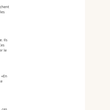
nchent
les
. Ils
Ces
r le
. «En
ce
, ces