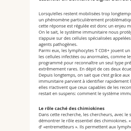
Lorsqu’elles restent mobilisées trop longtemps
un phénomène particulièrement problématiqu
cette réponse est régulée est donc un enjeu ma
On le sait, le système immunitaire nous protège
s’appuie sur des cellules spécialisées appelé
agents pathogènes.
Parmi eux, les lymphocytes T CD8+ jouent un r
les cellules infectées ou anormales, comme le
programmé pour reconnaître un seul type préci
extrêmement rares. En dépit de ces deux écuei
Depuis longtemps, on sait que c’est grâce aux 
immunitaire parvient à identifier rapidement l
elles n’activent que ceux capables de les rec
restait en suspens: comment le système immunita
Le rôle caché des chimiokines
Dans cette recherche, les chercheurs, avec le 
démontrer le rôle essentiel des chimiokines. 
d’ «entremetteurs ». Ils permettent aux lympho