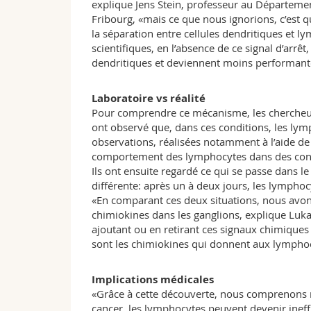
explique Jens Stein, professeur au Départemen
Fribourg, «mais ce que nous ignorions, c’est q
la séparation entre cellules dendritiques et l
scientifiques, en l’absence de ce signal d’arrêt
dendritiques et deviennent moins performant
Laboratoire vs réalité
Pour comprendre ce mécanisme, les chercheurs 
ont observé que, dans ces conditions, les lym
observations, réalisées notamment à l’aide de
comportement des lymphocytes dans des condi
Ils ont ensuite regardé ce qui se passe dans le
différente: après un à deux jours, les lymphoc
«En comparant ces deux situations, nous avon
chimiokines dans les ganglions, explique Lukas
ajoutant ou en retirant ces signaux chimiques
sont les chimiokines qui donnent aux lymphocy
Implications médicales
«Grâce à cette découverte, nous comprenons 
cancer, les lymphocytes peuvent devenir ineffic