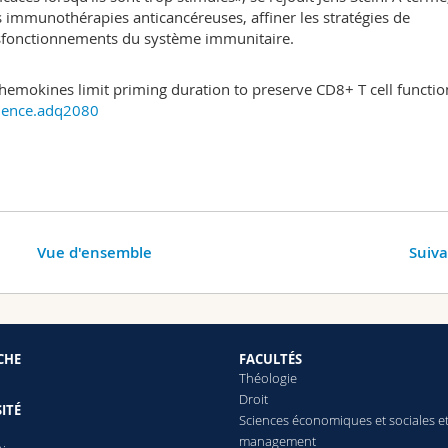
s immunothérapies anticancéreuses, affiner les stratégies de
ysfonctionnements du système immunitaire.
hemokines limit priming duration to preserve CD8+ T cell function
ience.adq2080
Vue d'ensemble
Suiv
CHE
FACULTÉS
Théologie
Droit
ITÉ
Sciences économiques et sociales e
management