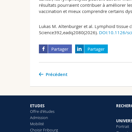
résultats pourraient contribuer à améliorer le
vaccination et mieux comprendre certains d
Lukas M. Altenburger et al. Lymphoid tissue c
Science392,eadq2080(2026).
DOI:10.1126/sc
Partager
Partager
Précédent
ETUDES
RECHER
Offre d'études
Admission
UNIVERS
Mobilité
Portrait
Choisir Fribourg