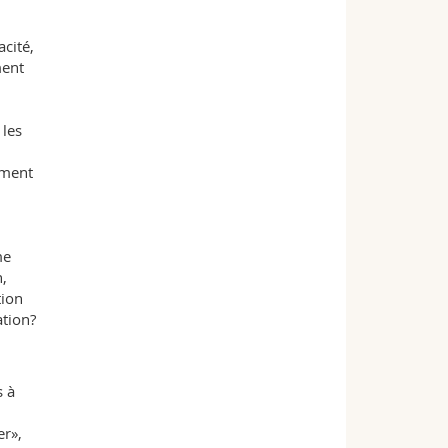
acité,
ment
 les
ement
me
n,
tion
ation?
s à
er»,