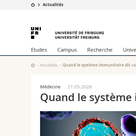
Actualités
Université
Facultés
University
Etudes
Théologie
Campus
Droit
of
Recherche
Sciences é
Etudes
Campus
Recherche
Unive
Université
Lettres et
Fribourg
Formation continue
Sciences de
Sciences e
Actualités
Quand le système immunitaire dit «
Interfacult
Médecine
21.05.2026
Quand le système 