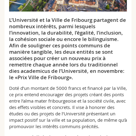
Sciences et médecine
Collaborateurs
Webmail
L’Université et la Ville de Fribourg partagent de
Interfacultaire
Doctorants
Programme des cours
nombreux intérêts, parmi lesquels
l’innovation, la durabilité, l’égalité, l’inclusion,
MyUnifr
la cohésion sociale ou encore le bilinguisme.
Afin de souligner ces points communs de
manière tangible, les deux entités se sont
associées pour créer un nouveau prix à
remettre chaque année lors du traditionnel
dies academicus de l’Université, en novembre:
le «Prix Ville de Fribourg».
Doté d’un montant de 5000 francs et financé par la Ville,
ce prix entend encourager des projets créant des ponts
entre l’alma mater fribourgeoise et la société civile, avec
des effets visibles et concrets. Il vise à honorer des
études ou des projets de l’Université présentant un
impact positif sur la ville et sa population, de même qu’à
promouvoir les intérêts communs précités.