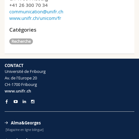
+41 26 300 70 34
communication@unifr.ch
www.unifr.ch/unicom/fr
Catégories
Recherche
CONTACT
Université de Fribourg
Av. de l'Europe 20
CH-1700 Fribourg
www.unifr.ch
Alma&Georges
[Magazine en ligne bilingue]