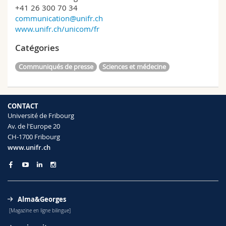
+41 26 300 70 34
communication@unifr.ch
www.unifr.ch/unicom/fr
Catégories
Communiqués de presse
Sciences et médecine
CONTACT
Université de Fribourg
Av. de l'Europe 20
CH-1700 Fribourg
www.unifr.ch
Alma&Georges
[Magazine en ligne bilingue]