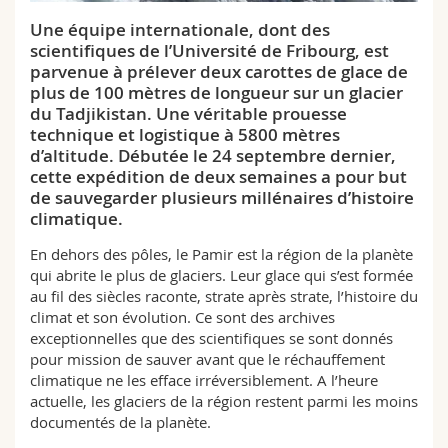
Sciences et médecine
Collaborateurs
Webmail
Une équipe internationale, dont des
scientifiques de l’Université de Fribourg, est
Interfacultaire
Doctorants
Programme des cours
parvenue à prélever deux carottes de glace de
plus de 100 mètres de longueur sur un glacier
du Tadjikistan. Une véritable prouesse
MyUnifr
technique et logistique à 5800 mètres
d’altitude. Débutée le 24 septembre dernier,
cette expédition de deux semaines a pour but
de sauvegarder plusieurs millénaires d’histoire
climatique.
En dehors des pôles, le Pamir est la région de la planète
qui abrite le plus de glaciers. Leur glace qui s’est formée
au fil des siècles raconte, strate après strate, l’histoire du
climat et son évolution. Ce sont des archives
exceptionnelles que des scientifiques se sont donnés
pour mission de sauver avant que le réchauffement
climatique ne les efface irréversiblement. A l’heure
actuelle, les glaciers de la région restent parmi les moins
documentés de la planète.