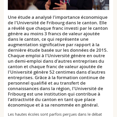
Sciences et médecine
Collaborateurs
Webmail
Une étude a analysé l'importance économique
Interfacultaire
Doctorants
Programme des cours
de l'Université de Fribourg dans le canton. Elle
a révélé que chaque franc investi par le canton
MyUnifr
génère au moins 3 francs de valeur ajoutée
dans le canton, ce qui représente une
augmentation significative par rapport à la
dernière étude basée sur les données de 2015.
Chaque emploi à l'Université génère en outre
un demi-emploi dans d'autres entreprises du
canton et chaque franc de valeur ajoutée de
l'Université génère 52 centimes dans d'autres
entreprises. Grâce à la formation continue de
personnel qualifié et au transfert de
connaissances dans la région, l'Université de
Fribourg est une institution qui contribue à
l'attractivité du canton en tant que place
économique et à sa renommée en général.
Les hautes écoles sont parfois perçues dans le débat