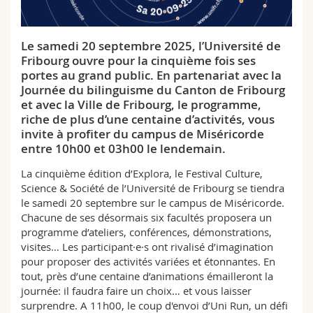
Sciences et médecine
Collaborateurs
Webmail
Le samedi 20 septembre 2025, l’Université de
Interfacultaire
Doctorants
Programme des cours
Fribourg ouvre pour la cinquième fois ses
portes au grand public. En partenariat avec la
MyUnifr
Journée du bilinguisme du Canton de Fribourg
et avec la Ville de Fribourg, le programme,
riche de plus d’une centaine d’activités, vous
invite à profiter du campus de Miséricorde
entre 10h00 et 03h00 le lendemain.
La cinquième édition d’Explora, le Festival Culture,
Science & Société de l’Université de Fribourg se tiendra
le samedi 20 septembre sur le campus de Miséricorde.
Chacune de ses désormais six facultés proposera un
programme d’ateliers, conférences, démonstrations,
visites… Les participant·e·s ont rivalisé d’imagination
pour proposer des activités variées et étonnantes. En
tout, près d’une centaine d’animations émailleront la
journée: il faudra faire un choix… et vous laisser
surprendre. A 11h00, le coup d'envoi d’Uni Run, un défi