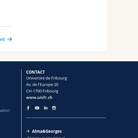
ant
CONTACT
Université de Fribourg
Av. de l'Europe 20
t
CH-1700 Fribourg
www.unifr.ch
mation
Alma&Georges
[Magazine en ligne bilingue]