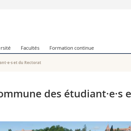
Vous êtes
Futurs étudia
Etudiants
conomiques et sociales et management
Médias
rsité
Facultés
Formation continue
 sciences humaines
Chercheurs
 l'éducation et de la formation
Collaborateu
t médecine
Doctorants
nt·e·s et du Rectorat
aire
commune des étudiant·e·s e