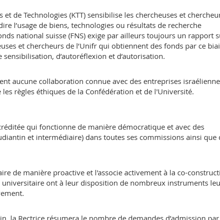
s et de Technologies (KTT) sensibilise les chercheuses et chercheu
à-dire l’usage de biens, technologies ou résultats de recherche
Fonds national suisse (FNS) exige par ailleurs toujours un rapport s
uses et chercheurs de l’Unifr qui obtiennent des fonds par ce bia
ensibilisation, d’autoréflexion et d’autorisation.
ement aucune collaboration connue avec des entreprises israélienne
les règles éthiques de la Confédération et de l'Université.
accréditée qui fonctionne de manière démocratique et avec des
tudiantin et intermédiaire) dans toutes ses commissions ainsi que
re de manière proactive et l'associe activement à la co-construct
niversitaire ont à leur disposition de nombreux instruments leu
ivement.
ntin, la Rectrice résumera le nombre de demandes d’admission par