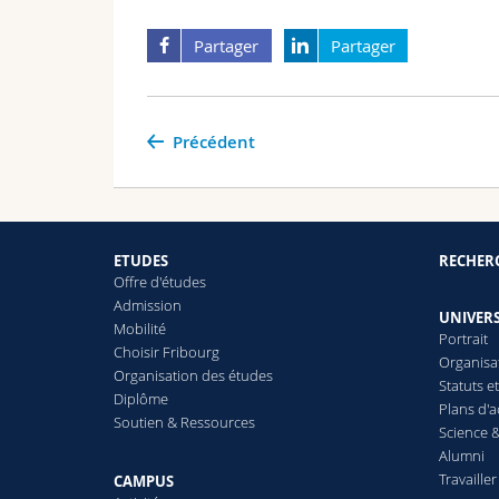
Partager
Partager
Précédent
ETUDES
RECHER
Offre d'études
Admission
UNIVERS
Mobilité
Portrait
Choisir Fribourg
Organisa
Organisation des études
Statuts e
Diplôme
Plans d'a
Soutien & Ressources
Science &
Alumni
Travailler
CAMPUS