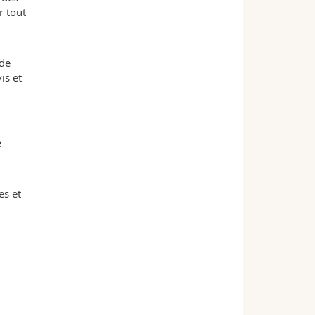
r tout
 de
is et
e
es et