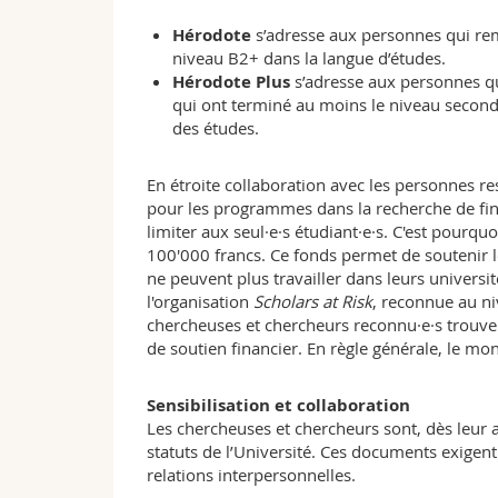
Hérodote
s’adresse aux personnes qui remp
niveau B2+ dans la langue d’études.
Hérodote Plus
s’adresse aux personnes qui
qui ont terminé au moins le niveau secondai
des études.
En étroite collaboration avec les personnes re
pour les programmes dans la recherche de fin
limiter aux seul·e·s étudiant·e·s. C'est pour
100'000 francs. Ce fonds permet de soutenir l
ne peuvent plus travailler dans leurs universit
l'organisation
Scholars at Risk
, reconnue au nive
chercheuses et chercheurs reconnu·e·s trouve
de soutien financier. En règle générale, le mo
Sensibilisation et collaboration
Les chercheuses et chercheurs sont, dès leur acc
statuts de l’Université. Ces documents exigen
relations interpersonnelles.