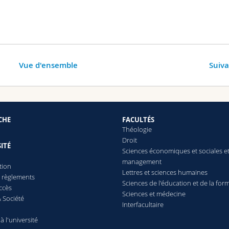
Vue d'ensemble
Suiv
CHE
FACULTÉS
Théologie
Droit
ITÉ
Sciences économiques et sociales e
management
tion
Lettres
et sciences humaines
t règlements
Sciences de l'éducation et de la for
ccès
Sciences et médecine
 Société
Interfacultaire
 à l'université