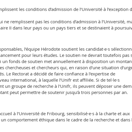
lissent les conditions d’admission de l’Université à l’exception 
 ne remplissent pas les conditions d’admission à l’Université, m
re II dans leur pays ou un pays tiers et se destinaient à poursui
sponsables, l’équipe Hérodote soutient les candidat·e·s sélectionn
ancement pour leurs études. Le soutien ne devrait toutefois pas 
quoi un fonds de soutien met annuellement à disposition un montan
es chercheuses et chercheurs qui, en raison d'une situation d'urg
és. Le Rectorat a décidé de faire confiance à l'expertise de
au international, à laquelle l’Unifr est affiliée. Si de tel·le·s
nt un groupe de recherche à l'Unifr, ils peuvent déposer une de
ntant peut permettre de soutenir jusqu'à trois personnes par an.
ueil à l’Université de Fribourg, sensibilisé·e·s à la charte et aux
t un comportement éthique dans le cadre de la recherche et dans 