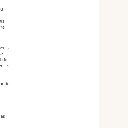
du
ais
vre
é·e·s
se
t de
ence,
mande
les