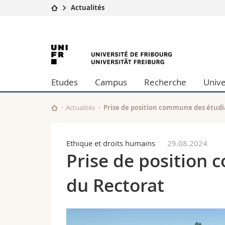
Actualités
Université
Facultés
University
Etudes
Théologie
Campus
Droit
of
Recherche
Sciences é
Etudes
Campus
Recherche
Unive
Université
Lettres et
Fribourg
Formation continue
Sciences de
Sciences e
Actualités
Prise de position commune des étudia
Interfacult
Ethique et droits humains
29.08.2024
Prise de position 
du Rectorat