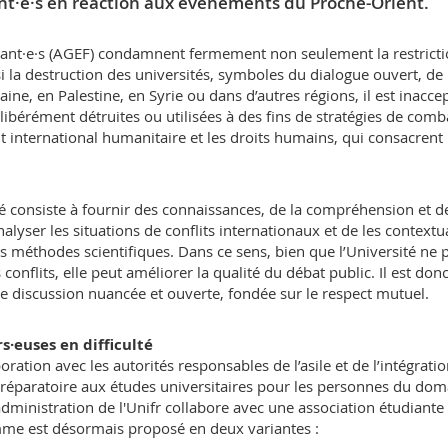
nt·e·s en réaction aux événements du Proche-Orient.
diant·e·s (AGEF) condamnent fermement non seulement la restrict
 la destruction des universités, symboles du dialogue ouvert, de 
aine, en Palestine, en Syrie ou dans d’autres régions, il est inacce
ibérément détruites ou utilisées à des fins de stratégies de comb
it international humanitaire et les droits humains, qui consacrent 
té consiste à fournir des connaissances, de la compréhension et d
lyser les situations de conflits internationaux et de les contextu
s méthodes scientifiques. Dans ce sens, bien que l’Université ne 
conflits, elle peut améliorer la qualité du débat public. Il est don
ne discussion nuancée et ouverte, fondée sur le respect mutuel.
s·euses en difficulté
oration avec les autorités responsables de l’asile et de l’intégrati
préparatoire aux études universitaires pour les personnes du dom
 l'administration de l'Unifr collabore avec une association étudiante
me est désormais proposé en deux variantes :