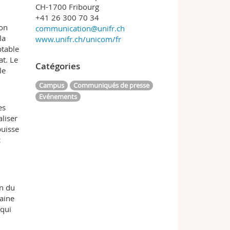
CH-1700 Fribourg
+41 26 300 70 34
ion
communication@unifr.ch
la
www.unifr.ch/unicom/fr
ptable
at. Le
Catégories
le
Campus
Communiqués de presse
Evénements
es
aliser
puisse
c
on du
aine
 qui