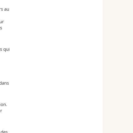
rs au
ur
is
s qui
 dans
ion.
r
 des