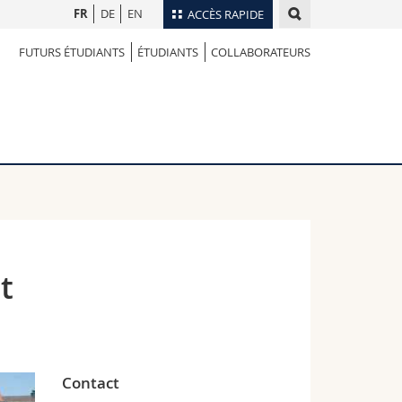
FR
DE
EN
ACCÈS RAPIDE
FUTURS ÉTUDIANTS
ÉTUDIANTS
COLLABORATEURS
Annuaire du personnel
Plan d'accès
nts
Bibliothèques
Webmail
rs
Programme des cours
MyUnifr
t
Contact