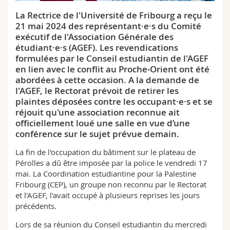
Sciences et médecine
Collaborateurs
Webmail
La Rectrice de l'Université de Fribourg a reçu le
21 mai 2024 des représentant·e·s du Comité
Interfacultaire
Doctorants
Programme des cours
exécutif de l'Association Générale des
étudiant·e·s (AGEF). Les revendications
formulées par le Conseil estudiantin de l'AGEF
MyUnifr
en lien avec le conflit au Proche-Orient ont été
abordées à cette occasion. A la demande de
l'AGEF, le Rectorat prévoit de retirer les
plaintes déposées contre les occupant·e·s et se
réjouit qu'une association reconnue ait
officiellement loué une salle en vue d’une
conférence sur le sujet prévue demain.
La fin de l'occupation du bâtiment sur le plateau de
Pérolles a dû être imposée par la police le vendredi 17
mai. La Coordination estudiantine pour la Palestine
Fribourg (CEP), un groupe non reconnu par le Rectorat
et l'AGEF, l'avait occupé à plusieurs reprises les jours
précédents.
Lors de sa réunion du Conseil estudiantin du mercredi