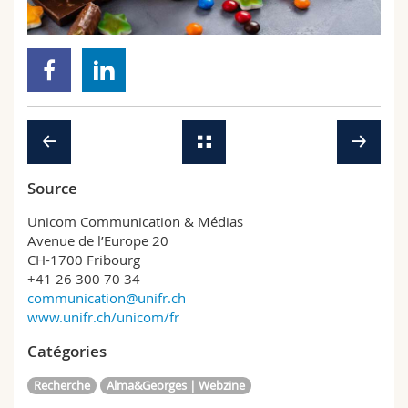
Sciences et médecine
Collaborateurs
Webmail
Interfacultaire
Doctorants
Programme des cours
MyUnifr
Source
Unicom Communication & Médias
Avenue de l’Europe 20
CH-1700 Fribourg
+41 26 300 70 34
communication@unifr.ch
www.unifr.ch/unicom/fr
Catégories
Recherche
Alma&Georges | Webzine