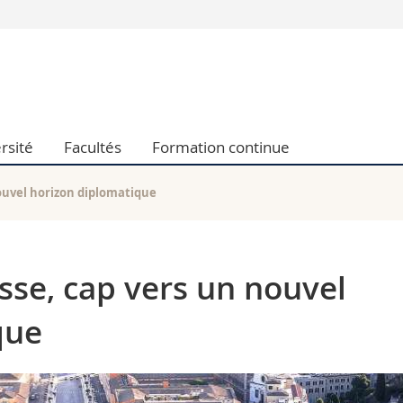
Vous êtes
Futurs étudia
Etudiants
conomiques et sociales et management
Médias
rsité
Facultés
Formation continue
 sciences humaines
Chercheurs
 l'éducation et de la formation
Collaborateu
t médecine
Doctorants
nouvel horizon diplomatique
aire
isse, cap vers un nouvel
que