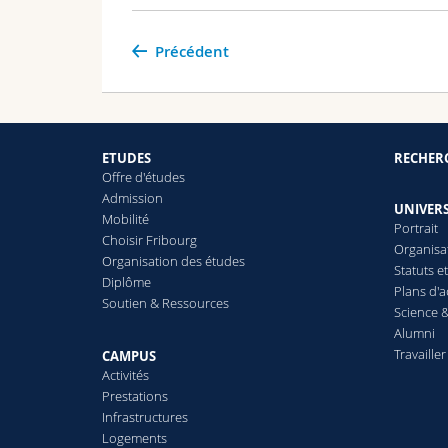
Précédent
ETUDES
RECHER
Offre d'études
Admission
UNIVERS
Mobilité
Portrait
Choisir Fribourg
Organisa
Organisation des études
Statuts e
Diplôme
Plans d'a
Soutien & Ressources
Science &
Alumni
Travailler
CAMPUS
Activités
Prestations
Infrastructures
Logements