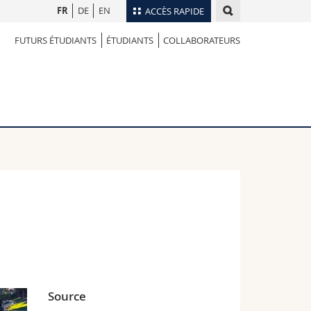
FR
DE
EN
ACCÈS RAPIDE
FUTURS ÉTUDIANTS
ÉTUDIANTS
COLLABORATEURS
Annuaire du personnel
Plan d'accès
nts
Bibliothèques
Webmail
rs
Programme des cours
MyUnifr
Source