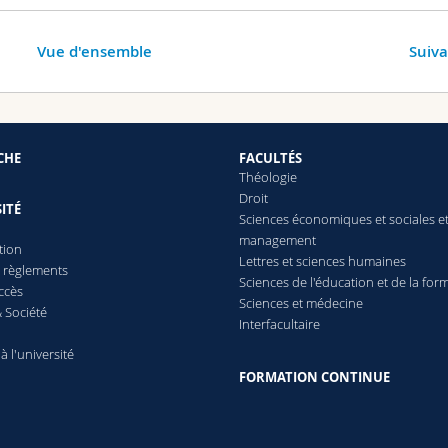
Vue d'ensemble
Suiv
CHE
FACULTÉS
Théologie
Droit
ITÉ
Sciences économiques et sociales e
management
tion
Lettres
et sciences humaines
t règlements
Sciences de l'éducation et de la for
ccès
Sciences et médecine
 Société
Interfacultaire
 à l'université
FORMATION CONTINUE