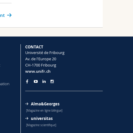
ant
CONTACT
Université de Fribourg
Av. de l'Europe 20
t
CH-1700 Fribourg
www.unifr.ch
mation
Alma&Georges
[Magazine en ligne bilingue]
universitas
[Magazine scientifique]