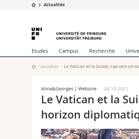
Actualités
Université
Facultés
University
Etudes
Théologie
Campus
Droit
of
Recherche
Sciences é
Etudes
Campus
Recherche
Unive
Université
Lettres et
Fribourg
Formation continue
Sciences de
Sciences e
Actualités
Le Vatican et la Suisse, cap vers un 
Interfacult
Alma&Georges | Webzine
20.10.2021
Le Vatican et la Su
horizon diplomati