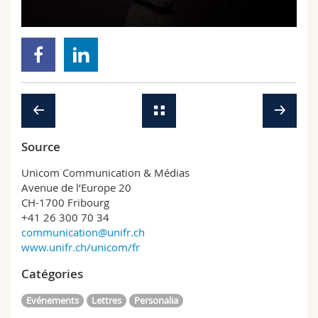
Sciences et médecine
Collaborateurs
Webmail
Interfacultaire
Doctorants
Programme des cours
MyUnifr
Source
Unicom Communication & Médias
Avenue de l’Europe 20
CH-1700 Fribourg
+41 26 300 70 34
communication@unifr.ch
www.unifr.ch/unicom/fr
Catégories
Evénements
Lettres
Personalia