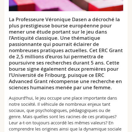
Sciences et médecine
Collaborateurs
Webmail
La Professeure Véronique Dasen a décroché la
Interfacultaire
Doctorants
Programme des cours
plus prestigieuse bourse européenne pour
mener une étude portant sur le jeu dans
MyUnifr
l’Antiquité classique. Une thématique
passionnante qui pourrait éclairer de
nombreuses pratiques actuelles. Cet ERC Grant
de 2,5 millions d’euros lui permettra de
poursuivre ses recherches durant 5 ans. Cette
bourse signe également deux premières pour
l’Université de Fribourg, puisque ce ERC
Advanced Grant récompense une recherche en
sciences humaines menée par une femme.
Aujourd’hui, le jeu occupe une place importante dans
notre société. Il véhicule de nombreux enjeux tant
sociaux, que psychologiques, pédagogiques ou de
genre. Mais quelles sont les racines de ces pratiques?
Leur a-t-on toujours accordé les mêmes valeurs? En
comprendre les origines ainsi que la dynamique sociale