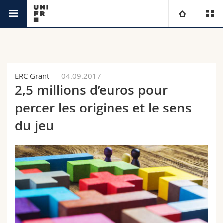
Actualités
Université
Facultés
Etudes
ERC Grant
04.09.2017
2,5 millions d’euros pour
Vous êtes
Campus
Théologie
percer les origines et le sens
Recherche
du jeu
Ressources
Droit
Futurs étudiants
Université
Sciences économiques et sociales et management
Etudiants
Annuaire du personnel
Formation continue
Lettres et sciences humaines
Médias
Plan d'accès
Sciences de l'éducation et de la formation
Chercheurs
Bibliothèques