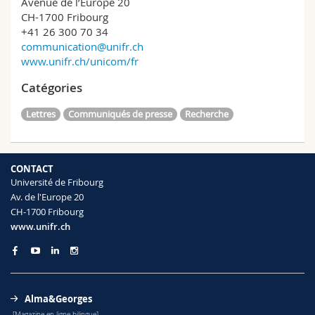
Avenue de l’Europe 20
CH-1700 Fribourg
+41 26 300 70 34
communication@unifr.ch
www.unifr.ch/unicom/fr
Catégories
Lettres
Communiqués de presse
Recherche
CONTACT
Université de Fribourg
Av. de l'Europe 20
CH-1700 Fribourg
www.unifr.ch
Alma&Georges
[Magazine en ligne bilingue]