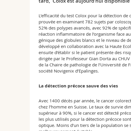
tard, Colox est aujourd’hui disponible 
L’efficacité du test Colox pour la détection de 
prouvée en examinant 782 sujets par coloscopi
52% des polypes avancés, avec 92% de spécific
réaction inflammatoire de l’organisme face au
génique des globules blancs et le niveau de 
développé en collaboration avec la Haute Eco
ensuite d’établir si le patient présente des ri
dirigée par le Professeur Gian Dorta au CHUV 
de la Chaire de pathologie de l’Université de F
société Novigenix d’Epalinges.
La détection précoce sauve des vies
Avec 1400 décès par année, le cancer colorect
chez l’homme en Suisse. Le taux de survie dim
supérieur à 90%, si le cancer est détecté pré
les plus utilisés pour la détection précoce son
optique. Moins d’un tiers de la population se 