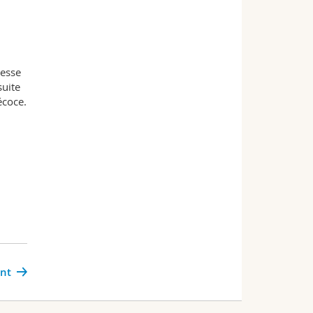
resse
suite
écoce.
ant