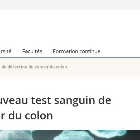
Vous êtes
Futurs étudia
Etudiants
conomiques et sociales et management
Médias
rsité
Facultés
Formation continue
 sciences humaines
Chercheurs
 l'éducation et de la formation
Collaborateu
t médecine
Doctorants
 de détection du cancer du colon
aire
uveau test sanguin de
r du colon