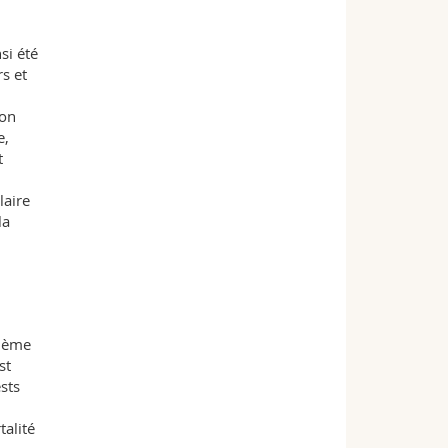
si été
s et
ion
e,
t
laire
la
sième
st
sts
talité