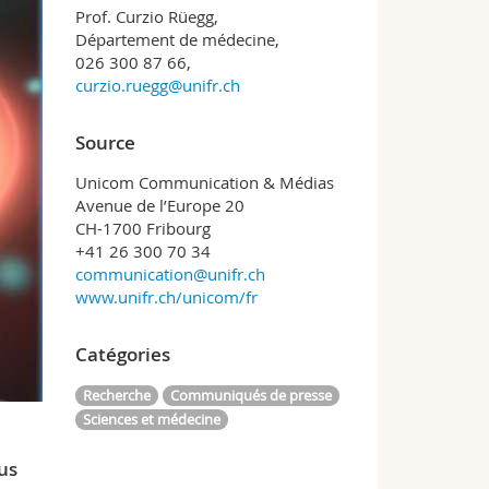
Prof. Curzio Rüegg,
Département de médecine,
026 300 87 66,
curzio.ruegg@unifr.ch
Source
Unicom Communication & Médias
Avenue de l’Europe 20
CH-1700 Fribourg
+41 26 300 70 34
communication@unifr.ch
www.unifr.ch/unicom/fr
Catégories
Recherche
Communiqués de presse
Sciences et médecine
us