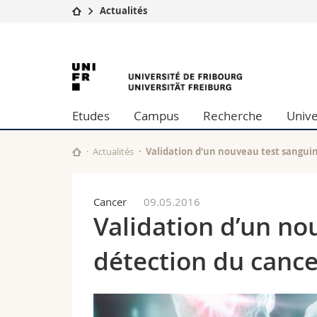
Actualités
Université
Facultés
University
Etudes
Théologie
Campus
Droit
of
Recherche
Sciences é
Etudes
Campus
Recherche
Unive
Université
Lettres et
Fribourg
Formation continue
Sciences de
Sciences e
Actualités
Validation d’un nouveau test sanguin
Interfacult
Cancer
09.05.2016
Validation d’un no
détection du cance