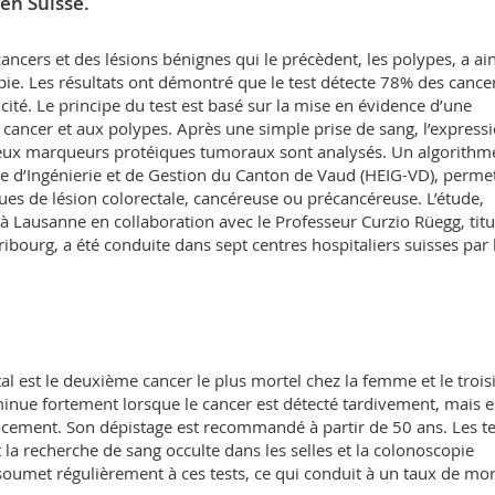
en Suisse.
cancers et des lésions bénignes qui le précèdent, les polypes, a ain
e. Les résultats ont démontré que le test détecte 78% des cancer
ité. Le principe du test est basé sur la mise en évidence d’une
 cancer et aux polypes. Après une simple prise de sang, l’express
deux marqueurs protéiques tumoraux sont analysés. Un algorithm
le d’Ingénierie et de Gestion du Canton de Vaud (HEIG-VD), perme
sques de lésion colorectale, cancéreuse ou précancéreuse. L’étude,
à Lausanne en collaboration avec le Professeur Curzio Rüegg, titu
ribourg, a été conduite dans sept centres hospitaliers suisses par 
al est le deuxième cancer le plus mortel chez la femme et le troi
inue fortement lorsque le cancer est détecté tardivement, mais e
cocement. Son dépistage est recommandé à partir de 50 ans. Les te
t la recherche de sang occulte dans les selles et la colonoscopie
soumet régulièrement à ces tests, ce qui conduit à un taux de mor