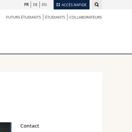
FR
DE
EN
ACCÈS RAPIDE
FUTURS ÉTUDIANTS
ÉTUDIANTS
COLLABORATEURS
Annuaire du personnel
Plan d'accès
nts
Bibliothèques
Webmail
rs
Programme des cours
MyUnifr
Contact