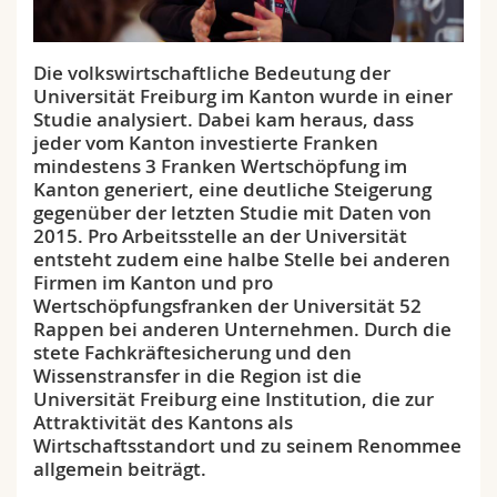
Math.-Nat. und Med. Fak.
Mitarbeitende
Webmail
Die volkswirtschaftliche Bedeutung der
Interfakultär
Doktorierende
Vorlesungsverzeichnis
Universität Freiburg im Kanton wurde in einer
Studie analysiert. Dabei kam heraus, dass
MyUnifr
jeder vom Kanton investierte Franken
mindestens 3 Franken Wertschöpfung im
Kanton generiert, eine deutliche Steigerung
gegenüber der letzten Studie mit Daten von
2015. Pro Arbeitsstelle an der Universität
entsteht zudem eine halbe Stelle bei anderen
Firmen im Kanton und pro
Wertschöpfungsfranken der Universität 52
Rappen bei anderen Unternehmen. Durch die
stete Fachkräftesicherung und den
Wissenstransfer in die Region ist die
Universität Freiburg eine Institution, die zur
Attraktivität des Kantons als
Wirtschaftsstandort und zu seinem Renommee
allgemein beiträgt.