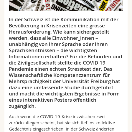
Math.-Nat. und Med. Fak.
Mitarbeitende
Webmail
In der Schweiz ist die Kommunikation mit der
Interfakultär
Doktorierende
Vorlesungsverzeichnis
Bevölkerung in Krisenzeiten eine grosse
Herausforderung. Wie kann sichergestellt
MyUnifr
werden, dass alle Einwohner_innen –
unabhängig von ihrer Sprache oder ihren
Sprachkenntnissen – die wichtigsten
Informationen erhalten? Für die Behörden und
die Zivilgesellschaft stellte die COVID-19-
Pandemie einen echten Stresstest dar. Das
Wissenschaftliche Kompetenzzentrum für
Mehrsprachigkeit der Universität Freiburg hat
dazu eine umfassende Studie durchgeführt
und macht die wichtigsten Ergebnisse in Form
eines interaktiven Posters öffentlich
zugänglich.
Auch wenn die COVID-19-Krise inzwischen zwei
zurückzuliegen scheint, hat sie sich tief ins kollektive
Gedächtnis eingeschrieben. In der Schweiz änderten