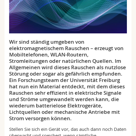
Math.-Nat. und Med. Fak.
Mitarbeitende
Webmail
Interfakultär
Doktorierende
Vorlesungsverzeichnis
MyUnifr
Wir sind ständig umgeben von
elektromagnetischem Rauschen – erzeugt von
Mobiltelefonen, WLAN-Routern,
Stromleitungen oder natürlichen Quellen. Im
Allgemeinen wird dieses Rauschen als nutzlose
Störung oder sogar als gefährlich empfunden.
Ein Forschungsteam der Universität Freiburg
hat nun ein Material entdeckt, mit dem dieses
Rauschen sehr effizient in elektrische Signale
und Ströme umgewandelt werden kann, die
wiederum batterielose Elektrogeräte,
Lichtquellen oder mechanische Antriebe mit
Strom versorgen können.
Stellen Sie sich ein Gerät vor, das auch dann noch Daten
überwacht und speichert, wenn sämtliche