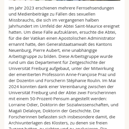
Math.-Nat. und Med. Fak.
Mitarbeitende
Webmail
Im Jahr 2023 erschienen mehrere Fernsehsendungen
und Medienbeiträge zu Fällen des sexuellen
Interfakultär
Doktorierende
Missbrauchs, die sich im vergangenen halben
Vorlesungsverzeichnis
Jahrhundert im Umfeld der Abtei Saint-Maurice ereignet
hatten. Um diese Fälle aufzuklären, ersuchte die Abtei,
MyUnifr
für die der Vatikan einen Apostolischen Administrator
ernannt hatte, den Generalstaatsanwalt des Kantons
Neuenburg, Pierre Aubert, eine unabhängige
Arbeitsgruppe zu bilden. Diese Arbeitsgruppe wurde
rund um das Departement für Zeitgeschichte der
Universität Freiburg aufgebaut, unter der Mitwirkung
der emeritierten Professorin Anne-Françoise Praz und
der Dozentin und Forscherin Stéphanie Roulin. Im Mai
2024 konnten dank einer Vereinbarung zwischen der
Universität Freiburg und der Abtei zwei Forscherinnen
mit einem 50-Prozent-Pensum angestellt werden:
Lorraine Odier, Doktorin der Sozialwissenschaften, und
Magali Delaloye, Doktorin der Geschichte. Die
Forscherinnen befassten sich insbesondere damit, die
Archivunterlagen des Klosters, zu denen sie freien
Zugang hatten, zu sichten und zu analysieren. Die