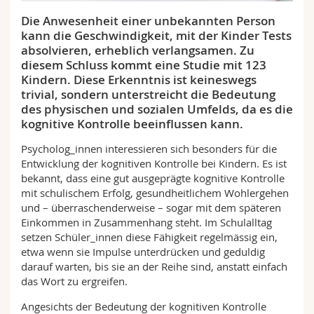
Math.-Nat. und Med. Fak.
Mitarbeitende
Webmail
Die Anwesenheit einer unbekannten Person
kann die Geschwindigkeit, mit der Kinder Tests
Interfakultär
Doktorierende
Vorlesungsverzeichnis
absolvieren, erheblich verlangsamen. Zu
diesem Schluss kommt eine Studie mit 123
Kindern. Diese Erkenntnis ist keineswegs
MyUnifr
trivial, sondern unterstreicht die Bedeutung
des physischen und sozialen Umfelds, da es die
kognitive Kontrolle beeinflussen kann.
Psycholog_innen interessieren sich besonders für die
Entwicklung der kognitiven Kontrolle bei Kindern. Es ist
bekannt, dass eine gut ausgeprägte kognitive Kontrolle
mit schulischem Erfolg, gesundheitlichem Wohlergehen
und – überraschenderweise – sogar mit dem späteren
Einkommen in Zusammenhang steht. Im Schulalltag
setzen Schüler_innen diese Fähigkeit regelmässig ein,
etwa wenn sie Impulse unterdrücken und geduldig
darauf warten, bis sie an der Reihe sind, anstatt einfach
das Wort zu ergreifen.
Angesichts der Bedeutung der kognitiven Kontrolle