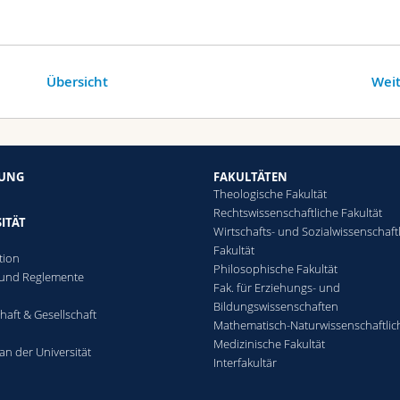
Übersicht
Weit
HUNG
FAKULTÄTEN
Theologische Fakultät
Rechtswissenschaftliche Fakultät
ITÄT
Wirtschafts- und Sozialwissenschaft
Fakultät
tion
Philosophische Fakultät
 und Reglemente
Fak. für Erziehungs- und
n
Bildungswissenschaften
haft & Gesellschaft
Mathematisch-Naturwissenschaftlic
Medizinische Fakultät
an der Universität
Interfakultär