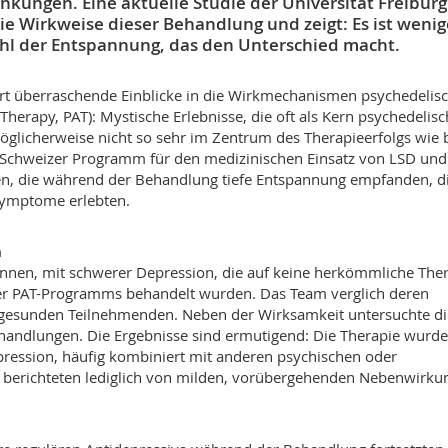
nkungen. Eine aktuelle Studie der Universität Freiburg
 die Wirkweise dieser Behandlung und zeigt: Es ist wenig
ühl der Entspannung, das den Unterschied macht.
fert überraschende Einblicke in die Wirkmechanismen psychedelisc
Therapy, PAT): Mystische Erlebnisse, die oft als Kern psychedelisc
licherweise nicht so sehr im Zentrum des Therapieerfolgs wie 
Schweizer Programm für den medizinischen Einsatz von LSD und
innen, die während der Behandlung tiefe Entspannung empfanden, d
Symptome erlebten.
n
nnen, mit schwerer Depression, die auf keine herkömmliche The
er PAT-Programms behandelt wurden. Das Team verglich deren
 gesunden Teilnehmenden. Neben der Wirksamkeit untersuchte di
ehandlungen. Die Ergebnisse sind ermutigend: Die Therapie wurd
ression, häufig kombiniert mit anderen psychischen oder
e berichteten lediglich von milden, vorübergehenden Nebenwirku