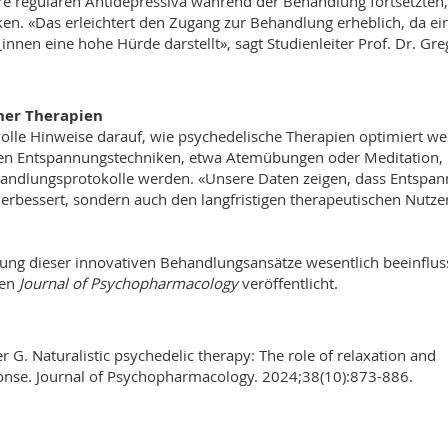
hre regulären Antidepressiva während der Behandlung fortsetzten,
ken. «Das erleichtert den Zugang zur Behandlung erheblich, da ei
innen eine hohe Hürde darstellt», sagt Studienleiter Prof. Dr. Gre
cher Therapien
volle Hinweise darauf, wie psychedelische Therapien optimiert w
ten Entspannungstechniken, etwa Atemübungen oder Meditation,
ehandlungsprotokolle werden. «Unsere Daten zeigen, dass Entspa
verbessert, sondern auch den langfristigen therapeutischen Nutze
tung dieser innovativen Behandlungsansätze wesentlich beeinflus
ten
Journal of Psychopharmacology
veröffentlicht.
r G. Naturalistic psychedelic therapy: The role of relaxation and
sponse. Journal of Psychopharmacology. 2024;38(10):873-886.