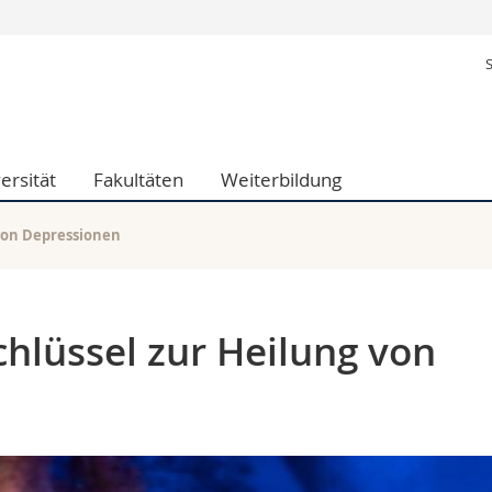
Informationen 
k.
Studieninteressier
aftliche Fak.
Studierende
d Sozialwissenschaftliche Fak.
Medien
ersität
Fakultäten
Weiterbildung
Fak.
Forschende
ungs- und Bildungswissenschaften
Mitarbeitende
 Med. Fak.
Doktorierende
 von Depressionen
hlüssel zur Heilung von