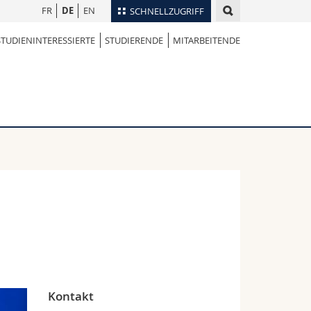
FR
DE
EN
SCHNELLZUGRIFF
STUDIENINTERESSIERTE
STUDIERENDE
MITARBEITENDE
für
Personenverzeichnis
Ortsplan
te
Bibliotheken
Webmail
Vorlesungsverzeichnis
MyUnifr
Kontakt