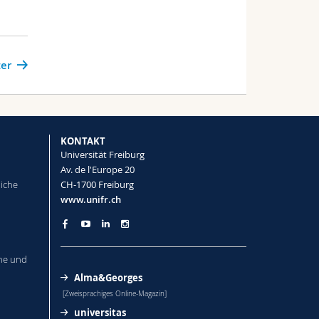
er
KONTAKT
Universität Freiburg
Av. de l'Europe 20
liche
CH-1700 Freiburg
www.unifr.ch
he und
Alma&Georges
[Zweisprachiges Online-Magazin]
universitas