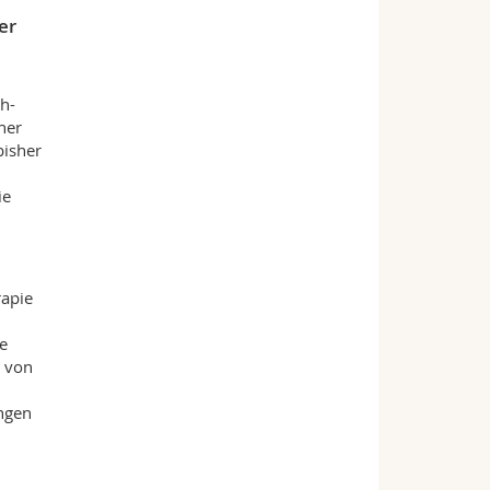
er
h-
her
bisher
ie
rapie
e
e von
ngen