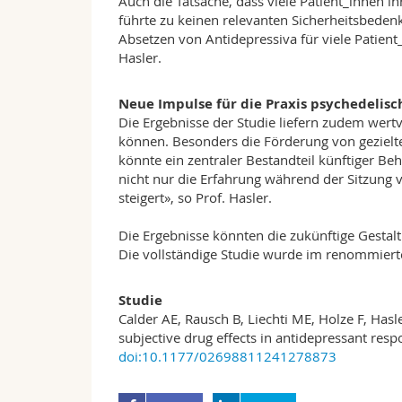
Auch die Tatsache, dass viele Patient_innen i
führte zu keinen relevanten Sicherheitsbeden
Absetzen von Antidepressiva für viele Patient_
Hasler.
Neue Impulse für die Praxis psychedelis
Die Ergebnisse der Studie liefern zudem wert
können. Besonders die Förderung von geziel
könnte ein zentraler Bestandteil künftiger B
nicht nur die Erfahrung während der Sitzung 
steigert», so Prof. Hasler.
Die Ergebnisse könnten die zukünftige Gestal
Die vollständige Studie wurde im renommier
Studie
Calder AE, Rausch B, Liechti ME, Holze F, Hasle
subjective drug effects in antidepressant re
doi:10.1177/02698811241278873