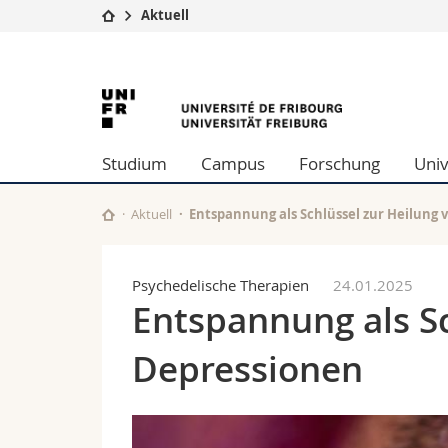
Aktuell
Universität
Fakultäten
University
Studium
Theologische Fa
Campus
Rechtswissensch
of
Forschung
Wirtschafts- un
Studium
Campus
Forschung
Univ
Universität
Philosophische 
Fribourg
Weiterbildung
Fak. für Erzieh
Math.-Nat. und
Aktuell
Entspannung als Schlüssel zur Heilung
Interfakultär
Psychedelische Therapien
24.01.2025
Entspannung als Sc
Depressionen