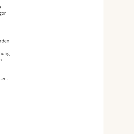
n
gor
erden
nnung
n
sen.