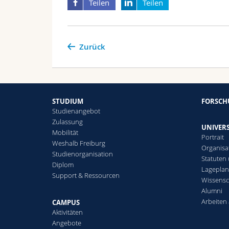
Teilen
Teilen
Zurück
STUDIUM
FORSC
Studienangebot
Zulassung
UNIVERS
Mobilität
Portrait
Weshalb Freiburg
Organisa
Studienorganisation
Statuten
Diplom
Lagepla
Support & Ressourcen
Wissensc
Alumni
Arbeiten 
CAMPUS
Aktivitäten
Angebote