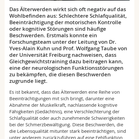
Math.-Nat. und Med. Fak.
Mitarbeitende
Webmail
Das Älterwerden wirkt sich oft negativ auf das
Wohlbefinden aus: Schlechtere Schlafqualität,
Interfakultär
Doktorierende
Vorlesungsverzeichnis
Beeinträchtigung der motorischen Kontrolle
oder kognitive Störungen sind häufige
Beschwerden. Erstmals konnte ein
MyUnifr
Forschungsteam unter der Leitung von Dr.
Yves-Alain Kuhn und Prof. Wolfgang Taube von
der Universität Freiburg nachweisen, dass
Gleichgewichtstraining dazu beitragen kann,
eine der neurologischen Funktionsstörungen
zu bekämpfen, die diesen Beschwerden
zugrunde liegt.
Es ist bekannt, dass das Älterwerden eine Reihe von
Beeinträchtigungen mit sich bringt, darunter eine
Abnahme der Muskelkraft, nachlassende kognitive
Fähigkeiten (Gedächtnis), eine Verschlechterung der
Schlafqualität oder auch zunehmende Schwierigkeiten
bei der Schmerzbewältigung. Diese Beschwerden, die
die Lebensqualität mitunter stark beeinträchtigen, sind
unter anderem zurückzuführen auf eine Fehlfunktion