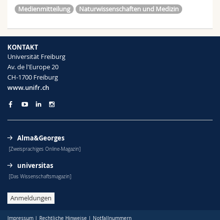
Medienmitteilung
Naturwissenschaften und Medizin
KONTAKT
Universität Freiburg
Av. de l'Europe 20
CH-1700 Freiburg
www.unifr.ch
Alma&Georges
[Zweisprachiges Online-Magazin]
universitas
[Das Wissenschaftsmagazin]
Anmeldungen
Impressum
|
Rechtliche Hinweise
|
Notfallnummern