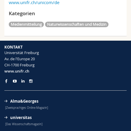
www.unifr.ch/unicom/de
Kategorien
Medienmitteilung
Naturwissenschaften und Medizin
KONTAKT
Universität Freiburg
Av. de l'Europe 20
CH-1700 Freiburg
www.unifr.ch
Alma&Georges
[Zweisprachiges Online-Magazin]
universitas
[Das Wissenschaftsmagazin]