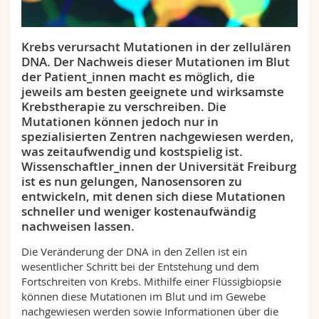
Math.-Nat. und Med. Fak.
Mitarbeitende
Webmail
Krebs verursacht Mutationen in der zellulären
Interfakultär
Doktorierende
Vorlesungsverzeichnis
DNA. Der Nachweis dieser Mutationen im Blut
der Patient_innen macht es möglich, die
MyUnifr
jeweils am besten geeignete und wirksamste
Krebstherapie zu verschreiben. Die
Mutationen können jedoch nur in
spezialisierten Zentren nachgewiesen werden,
was zeitaufwendig und kostspielig ist.
Wissenschaftler_innen der Universität Freiburg
ist es nun gelungen, Nanosensoren zu
entwickeln, mit denen sich diese Mutationen
schneller und weniger kostenaufwändig
nachweisen lassen.
Die Veränderung der DNA in den Zellen ist ein
wesentlicher Schritt bei der Entstehung und dem
Fortschreiten von Krebs. Mithilfe einer Flüssigbiopsie
können diese Mutationen im Blut und im Gewebe
nachgewiesen werden sowie Informationen über die