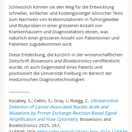
Schliesslich können sie den Weg für die Entwicklung
schneller, einfacher und kostengünstiger klinischer Tests
zum Nachweis von Krebsmutationen in Tumorgewebe
und Blutproben in einer grösseren Anzahl von
Krankenhäusern und Diagnoselabors ebnen, was
natürlich einer grösseren Anzahl von Patientinnen und
Patienten zugutekommen wird.
Diese Entdeckung, die kürzlich in der wissenschaftlichen
Zeitschrift
Biosensors and Bioelectronics
veröffentlicht
wurde, ist auch Gegenstand eines Patents und
positioniert die Universität Freiburg im Bereich der
medizinischen Diagnosetechnologien.
__________
Kocabey, S.; Cattin, S.; Gray, I.; Rüegg, C.
Ultrasensitive
Detection of Cancer-Associated Nucleic Acids and
Mutations by Primer Exchange Reaction-Based Signal
Amplification and Flow Cytometry.
Biosensors and
Bioelectronics 2025, 267,
116839. DOI:
https://doi.org/10.1016/j.bios.2024.116839