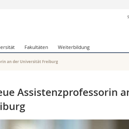
Informationen 
k.
Studieninteressier
aftliche Fak.
Studierende
d Sozialwissenschaftliche Fak.
Medien
ersität
Fakultäten
Weiterbildung
Fak.
Forschende
ungs- und Bildungswissenschaften
Mitarbeitende
 Med. Fak.
Doktorierende
rin an der Universität Freiburg
eue Assistenzprofessorin a
eiburg