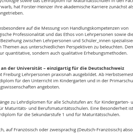
chologie sowie das Lehrdiplom für Maturitätsschulen in den Fäc
warb, hat Forster-Heinzer ihre akademische Karriere zunächst al
angetrieben.
n insbesondere auf die Messung von Handlungskompetenzen von
ische Professionalität und das Ethos von Lehrpersonen sowie di
 Beziehung zwischen Lehrpersonen und Schüler_innen spezialisier
xen Themen aus unterschiedlichen Perspektiven zu beleuchten. D
 nur quantitative, sondern auch qualitative Erhebungsmethoden.
n der Universität – einzigartig für die Deutschschweiz
ät Freiburg Lehrpersonen praxisnah ausgebildet. Ab Herbstsemes
iplom für den Unterricht im Kindergarten und in der Primarschu
ungswissenschaften angeboten.
gänge zu Lehrdiplomen für alle Schulstufen an: für Kindergarten- 
ür Maturitäts- und Berufsmaturitätsschulen. Eine Besonderheit is
iplom für die Sekundarstufe 1 und für Maturitätsschulen.
, auf Französisch oder zweisprachig (Deutsch-Französisch) absol