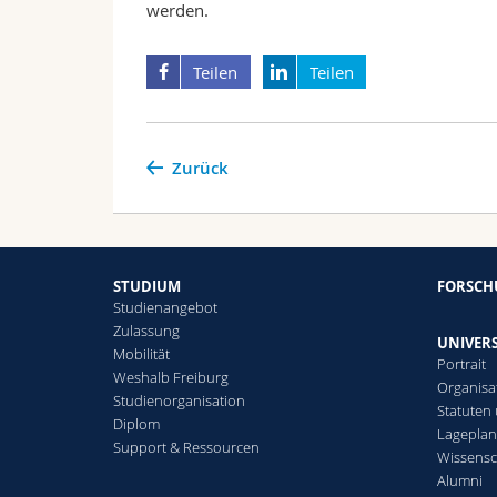
werden.
Teilen
Teilen
Zurück
STUDIUM
FORSC
Studienangebot
Zulassung
UNIVERS
Mobilität
Portrait
Weshalb Freiburg
Organisa
Studienorganisation
Statuten
Diplom
Lagepla
Support & Ressourcen
Wissensc
Alumni