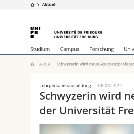
Aktuell
Universität
Fakultäten
University
Studium
Theologische Fa
Campus
Rechtswissensch
of
Forschung
Wirtschafts- un
Studium
Campus
Forschung
Univ
Universität
Philosophische 
Fribourg
Weiterbildung
Fak. für Erzieh
Math.-Nat. und
Aktuell
Schwyzerin wird neue Assistenzprofesso
Interfakultär
Lehrpersonenausbildung
08.08.2024
Schwyzerin wird n
der Universität Fr