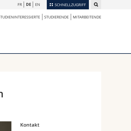
FR
DE
EN
SCHNELLZUGRIFF
STUDIENINTERESSIERTE
STUDIERENDE
MITARBEITENDE
für
Personenverzeichnis
Ortsplan
te
Bibliotheken
Webmail
Vorlesungsverzeichnis
MyUnifr
n
Kontakt