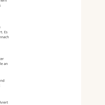
hern
s
e
t. Es
emnach
ter
le an
und
t
viert