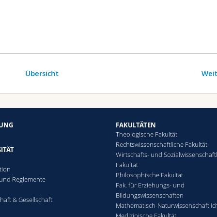
Übersicht
Weit
HUNG
FAKULTÄTEN
Theologische Fakultät
Rechtswissenschaftliche Fakultät
ITÄT
Wirtschafts- und Sozialwissenschaft
Fakultät
tion
Philosophische Fakultät
 und Reglemente
Fak. für Erziehungs- und
n
Bildungswissenschaften
haft & Gesellschaft
Mathematisch-Naturwissenschaftlic
Medizinische Fakultät