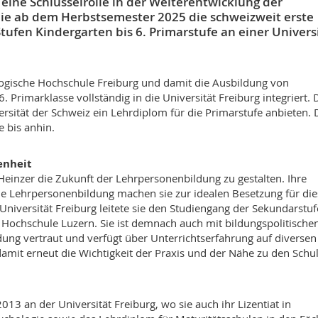
ine Schlüsselrolle in der Weiterentwicklung der
ie ab dem Herbstsemester 2025 die schweizweit erste
tufen Kindergarten bis 6. Primarstufe an einer Univers
gische Hochschule Freiburg und damit die Ausbildung von
. Primarklasse vollständig in die Universität Freiburg integriert.
ersität der Schweiz ein Lehrdiplom für die Primarstufe anbieten. 
 bis anhin.
enheit
-Heinzer die Zukunft der Lehrpersonenbildung zu gestalten. Ihre
 Lehrpersonenbildung machen sie zur idealen Besetzung für die
 Universität Freiburg leitete sie den Studiengang der Sekundarstuf
 Hochschule Luzern. Sie ist demnach auch mit bildungspolitische
ung vertraut und verfügt über Unterrichtserfahrung auf diversen
 damit erneut die Wichtigkeit der Praxis und der Nähe zu den Schu
13 an der Universität Freiburg, wo sie auch ihr Lizentiat in