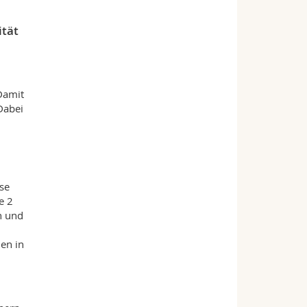
ität
 Damit
Dabei
se
e 2
n und
len in