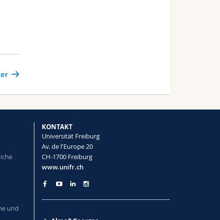
er
KONTAKT
Universität Freiburg
Av. de l'Europe 20
liche
CH-1700 Freiburg
www.unifr.ch
he und