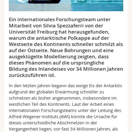
Math.-Nat. und Med. Fak.
Mitarbeitende
Webmail
Ein internationales Forschungsteam unter
Interfakultär
Doktorierende
Vorlesungsverzeichnis
Mitarbeit von Silvia Spezzaferri von der
Universität Freiburg hat herausgefunden,
MyUnifr
warum die antarktische Polkappe auf der
Westseite des Kontinents schneller schmilzt als
auf der Ostseite. Neue Bohrungen und eine
ausgeklügelte Modellierung zeigten, dass
dieses Phänomen auf die ursprüngliche
Bildung des Inlandeises vor 34 Millionen Jahren
zurückzuführen ist.
In den letzten Jahren begann das ewige Eis der Antarktis
aufgrund der globalen Erwärmung schneller zu
schmelzen als bisher angenommen, insbesondere im
westlichen Teil des Kontinents. Laut der Arbeit eines
internationalen Forschungsteams unter der Leitung des
Alfred-Wegener-Instituts (AWI) könnte die Ursache für
dieses unterschiedliche Abschmelzen in der
Vergangenheit liegen, vor fast 34 Millionen Jahren, als