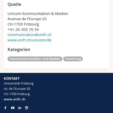
Quelle
Unicom Kommunikation & Medien
Avenue de l’Europe 20
CH-1700 Fribourg
+41 26 300 70 34
communication@unifr.ch
www.unifr.ch/unicom/de
Kategorien
Naturwissenschaften und Medizin
Forschung
KONTAKT
Universität Freiburg
Av. de l'Europe 20
CH-1700 Freiburg
www.unifr.ch