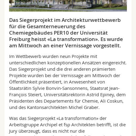
Math.-Nat. und Med. Fak.
Mitarbeitende
Webmail
Das Siegerprojekt im Architekturwettbewerb
Interfakultär
Doktorierende
Vorlesungsverzeichnis
für die Gesamterneuerung des
Chemiegebäudes PER10 der Universität
MyUnifr
Freiburg heisst «La transformation». Es wurde
am Mittwoch an einer Vernissage vorgestellt.
Im Wettbewerb wurden neun Projekte mit
unterschiedlichen konzeptionellen Ansätzen eingereicht.
Das Siegerprojekt und die drei anderen prämierten
Projekte wurden bei der Vernissage am Mittwoch der
Öffentlichkeit präsentiert, in Anwesenheit von
Staatsrätin Sylvie Bonvin-Sansonnens, Staatsrat Jean-
François Steiert, Universitätsrektorin Astrid Epiney, dem
Präsidenten des Departements für Chemie, Ali Coskun,
und des Kantonsarchitekten Michel Graber.
Was das Siegerprojekt «La transformation» der
Arbeitsgruppe Archipel et fsp Architekten betrifft, ist die
Jury überzeugt, dass es nicht nur die