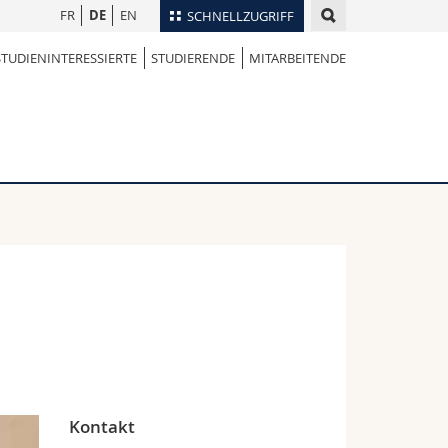
FR
DE
EN
SCHNELLZUGRIFF
STUDIENINTERESSIERTE
STUDIERENDE
MITARBEITENDE
für
Personenverzeichnis
Ortsplan
te
Bibliotheken
Webmail
Vorlesungsverzeichnis
MyUnifr
Kontakt