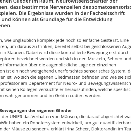
enen Glieder im Raum. Neurowissenschaftler der
isen, dass bestimmte Nervenzellen des somatosensoris
spielen. Die Ergebnisse wurden in der Fachzeitschrift
 und können als Grundlage für die Entwicklung
enen.
nn, wie unglaublich komplex jede noch so einfache Geste ist. Eine
ren, um daraus zu trinken, bereitet selbst bei geschlossenen Aug
 in Staunen. Dabei wird diese kontrollierte Bewegung erst durch
ezeptoren bezeichnet werden und sich in den Muskeln, Sehnen un
 Information über die augenblickliche Lage der einzelnen
ion ist ein noch weitgehend unerforschtes sensorisches System, d
n ist, wo sich die eigenen Gliedmassen befinden und wie sie sic
nzprofessor am Departement für Neuro- und Bewegungswissensch
it seinen Kollegen versuchte er herauszufinden, welche spezifis
stem wahrgenommen und im Gehirn codiert werden.
e Bewegungen der eigenen Glieder
 der UNIFR das Verhalten von Mäusen, die darauf abgerichtet wa
ir haben ein Robotersystem entwickelt, um gut quantifizierbar
n der Mäuse zu senden», erklärt Irina Scheer, Doktorandin im Te