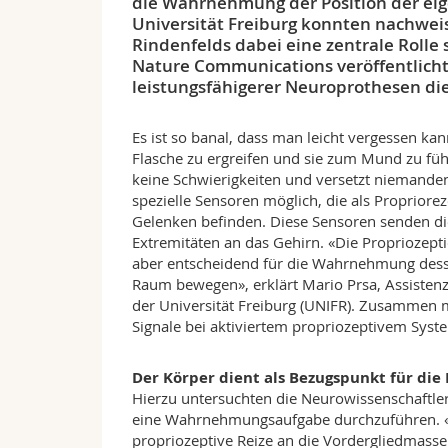
die Wahrnehmung der Position der eig
Universität Freiburg konnten nachwe
Rindenfelds dabei eine zentrale Rolle 
Nature Communications veröffentlicht
leistungsfähigerer Neuroprothesen di
Es ist so banal, dass man leicht vergessen ka
Flasche zu ergreifen und sie zum Mund zu füh
keine Schwierigkeiten und versetzt niemanden
spezielle Sensoren möglich, die als Proprior
Gelenken befinden. Diese Sensoren senden die
Extremitäten an das Gehirn. «Die Propriozept
aber entscheidend für die Wahrnehmung desse
Raum bewegen», erklärt Mario Prsa, Assiste
der Universität Freiburg (UNIFR). Zusammen m
Signale bei aktiviertem propriozeptivem Sy
Der Körper dient als Bezugspunkt für di
Hierzu untersuchten die Neurowissenschaftler
eine Wahrnehmungsaufgabe durchzuführen. «W
propriozeptive Reize an die Vordergliedmasse