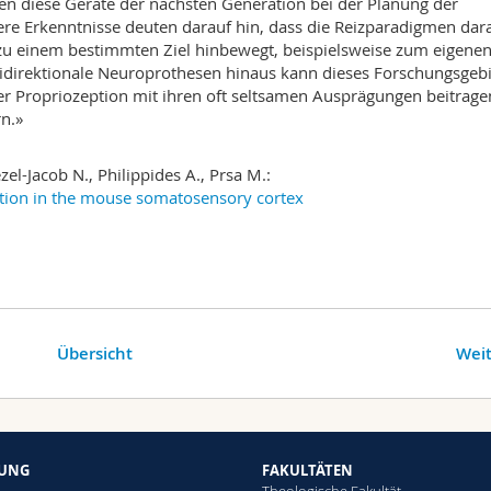
en diese Geräte der nächsten Generation bei der Planung der
re Erkenntnisse deuten darauf hin, dass die Reizparadigmen dar
m zu einem bestimmten Ziel hinbewegt, beispielsweise zum eigene
 bidirektionale Neuroprothesen hinaus kann dieses Forschungsgebi
r Propriozeption mit ihren oft seltsamen Ausprägungen beitrag
n.»
zel-Jacob N., Philippides A., Prsa M.:
ption in the mouse somatosensory cortex
Übersicht
Weit
HUNG
FAKULTÄTEN