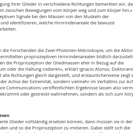
ung ihrer Glieder in verschiedene Richtungen bemerkten wir, da
ffen zwischen Bewegungen vom Körper weg und zum Körper hin.»
eptiven Signale bei den Mäusen von den Muskeln der
und identifizieren, welche Hirnrindenareale die bewusst
rbeiten.
n die Forschenden die Zwei-Photonen-Mikroskopie, um die Aktivi
rmittelten propriozeptiven Hirnrindenarealen bildlich darzustell
en die Propriozeption der Gliedmassen eher in Bezug auf die
um oder die Haltung codieren», erklärt Ignacio Alonso, Doktoran
 alle Richtungen gleich dargestellt, und erstaunlicherweise zeigt 
g der Achse der Extremität, sondern vielmehr im Verhältnis zur Ac
ture Communications veröffentlichten Ergebnisse lassen also verm
s gekrümmt oder gestreckt wahrnehmen, sondern als sich zum Kör
hesen
rte Glieder vollständig ersetzen können, dann müssen sie in der
den und so die Propriozeption zu imitieren. Dabei stellt sich die