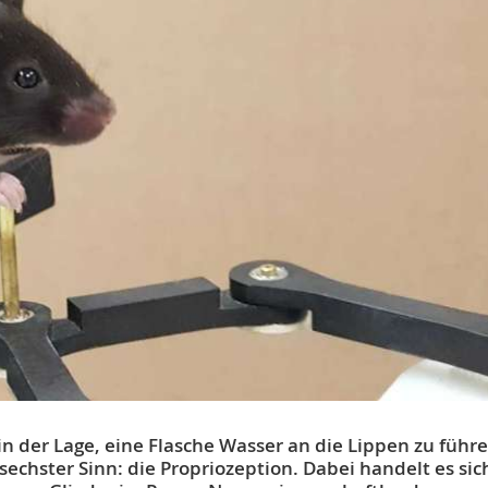
e in der Lage, eine Flasche Wasser an die Lippen zu führ
sechster Sinn: die Propriozeption. Dabei handelt es si