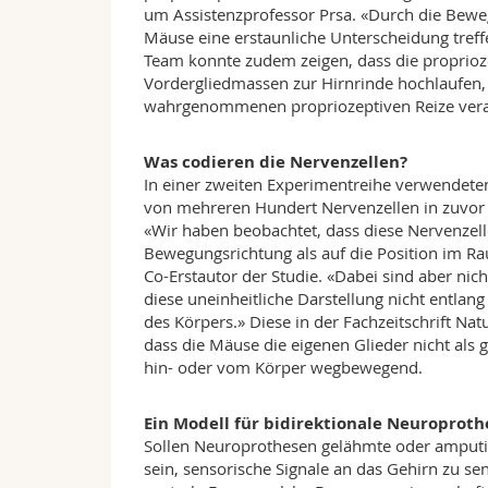
um Assistenzprofessor Prsa. «Durch die Beweg
Mäuse eine erstaunliche Unterscheidung tre
Team konnte zudem zeigen, dass die proprioz
Vordergliedmassen zur Hirnrinde hochlaufen, 
wahrgenommenen propriozeptiven Reize vera
Was codieren die Nervenzellen?
In einer zweiten Experimentreihe verwendete
von mehreren Hundert Nervenzellen in zuvor e
«Wir haben beobachtet, dass diese Nervenzell
Bewegungsrichtung als auf die Position im Ra
Co-Erstautor der Studie. «Dabei sind aber nicht
diese uneinheitliche Darstellung nicht entlan
des Körpers.» Diese in der Fachzeitschrift Na
dass die Mäuse die eigenen Glieder nicht al
hin- oder vom Körper wegbewegend.
Ein Modell für bidirektionale Neuroprot
Sollen Neuroprothesen gelähmte oder amputie
sein, sensorische Signale an das Gehirn zu sen