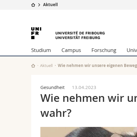
Aktuell
Universität
Fakultäten
University
Studium
Theologische Fa
Campus
Rechtswissensch
of
Forschung
Wirtschafts- un
Studium
Campus
Forschung
Univ
Universität
Philosophische 
Fribourg
Weiterbildung
Fak. für Erzieh
Math.-Nat. und
Aktuell
Wie nehmen wir unsere eigenen Bewe
Interfakultär
Gesundheit
13.04.2023
Wie nehmen wir u
wahr?