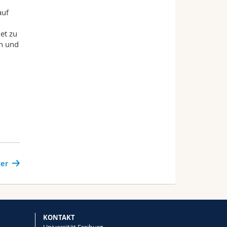
auf
n
et zu
en und
er
KONTAKT