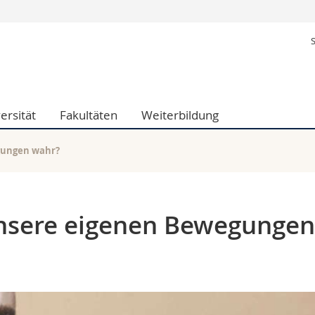
Informationen 
k.
Studieninteressier
aftliche Fak.
Studierende
d Sozialwissenschaftliche Fak.
Medien
ersität
Fakultäten
Weiterbildung
Fak.
Forschende
ungs- und Bildungswissenschaften
Mitarbeitende
 Med. Fak.
Doktorierende
gungen wahr?
nsere eigenen Bewegungen