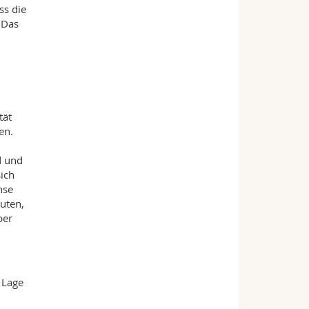
ss die
 Das
tät
en.
d und
sich
hse
uten,
per
 Lage