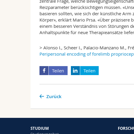
zentrale Frage, welche Bewegungseigenschaft
Reizparameter berücksichtigen müssen. «Unse
basieren sollten, wie sich der künstliche Ar
Körper», erklärt Mario Prsa. «Über präzisere
einem besseren Verständnis von Störungen de
Anhaltspunkte für neue Therapieansätze liefer
> Alonso I., Scheer I., Palacio-Manzano M., Fré
Peripersonal encoding of forelimb proprioce
Teilen
Teilen
Zurück
STUDIUM
FORSC