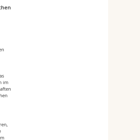
chen
en
d
as
h im
aften
chen
ren,
e
am