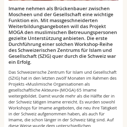
Math.-Nat. und Med. Fak.
Mitarbeitende
Webmail
Imame nehmen als Brückenbauer zwischen
Moscheen und der Gesellschaft eine wichtige
Interfakultär
Doktorierende
Vorlesungsverzeichnis
Funktion ein. Mit massgeschneiderten
Weiterbildungsangeboten will das Projekt
MOGA den muslimischen Betreuungspersonen
MyUnifr
gezielte Unterstützung anbieten. Die erste
Durchführung einer solchen Workshop-Reihe
des Schweizerischen Zentrums für Islam und
Gesellschaft (SZIG) quer durch die Schweiz war
ein Erfolg.
Das Schweizerische Zentrum für Islam und Gesellschaft
(SZIG) hat in den letzten zwölf Monaten im Rahmen des
Projekts «Muslimische Organisationen als
gesellschaftliche Akteure» (MOGA) 65 Imame
weitergebildet. Damit wurde mehr als die Hälfte der in
der Schweiz tätigen Imame erreicht. Es wurden sowohl
Workshops für Imame angeboten, die neu ihre Tätigkeit
in der Schweiz aufgenommen haben, als auch für
Imame, die schon länger in der Schweiz tätig sind. Auf
diese Weise wurde dem unterschiedlichen