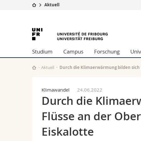
Aktuell
Universität
Fakultäten
University
Studium
Theologische Fa
Campus
Rechtswissensch
of
Forschung
Wirtschafts- un
Studium
Campus
Forschung
Univ
Universität
Philosophische 
Fribourg
Weiterbildung
Fak. für Erzieh
Math.-Nat. und
Aktuell
Durch die Klimaerwärmung bilden sich n
Interfakultär
Klimawandel
24.06.2022
Durch die Klimaer
Flüsse an der Ober
Eiskalotte