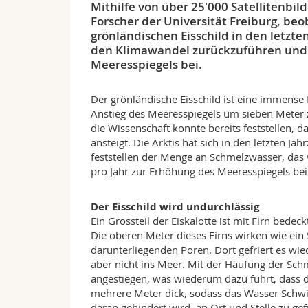
Mithilfe von über 25'000 Satellitenb
Forscher der Universität Freiburg, be
grönländischen Eisschild in den letzt
den Klimawandel zurückzuführen und t
Meeresspiegels bei.
Der grönländische Eisschild ist eine immense 
Anstieg des Meeresspiegels um sieben Meter zu
die Wissenschaft konnte bereits feststellen, 
ansteigt. Die Arktis hat sich in den letzten J
feststellen der Menge an Schmelzwasser, das 
pro Jahr zur Erhöhung des Meeresspiegels bei
Der Eisschild wird undurchlässig
Ein Grossteil der Eiskalotte ist mit Firn bedec
Die oberen Meter dieses Firns wirken wie ein
darunterliegenden Poren. Dort gefriert es wi
aber nicht ins Meer. Mit der Häufung der Schm
angestiegen, was wiederum dazu führt, dass di
mehrere Meter dick, sodass das Wasser Schwie
daran gehindert wird, an Ort und Stelle zu gefr