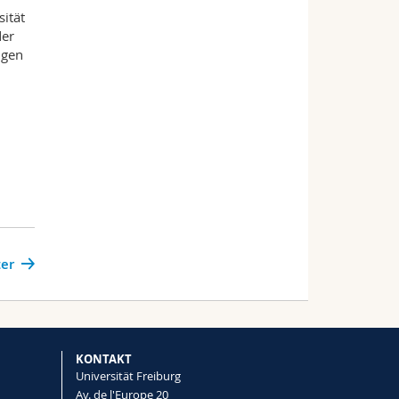
ität
der
igen
er
KONTAKT
Universität Freiburg
Av. de l'Europe 20