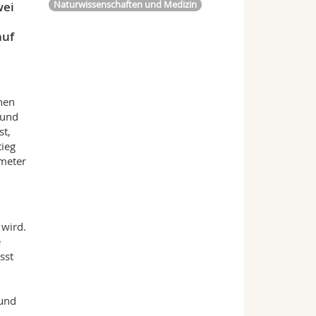
Naturwissenschaften und Medizin
wei
auf
inen
 und
st,
tieg
imeter
 wird.
e
sst
 und