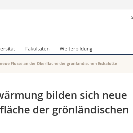
Informationen 
k.
Studieninteressier
aftliche Fak.
Studierende
d Sozialwissenschaftliche Fak.
Medien
ersität
Fakultäten
Weiterbildung
Fak.
Forschende
ungs- und Bildungswissenschaften
Mitarbeitende
 Med. Fak.
Doktorierende
eue Flüsse an der Oberfläche der grönländischen Eiskalotte
wärmung bilden sich neue
fläche der grönländischen