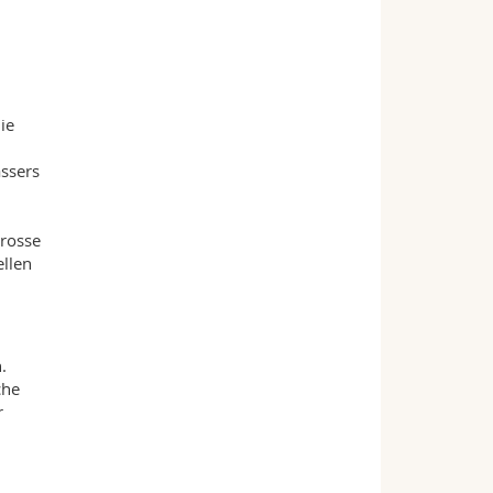
ie
ssers
grosse
ellen
.
che
r