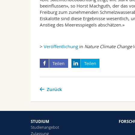
beeinflussen», so Horst Machguth, der das vo
Freiburg zum zunehmenden Schmelzwasserabfl
Eiskalotte sind diese Ergebnisse wesentlich, 
Anstieg des Meeresspiegels abschätzen.»
>
Veröffentlichung
in
Nature Climate Change
l
Teilen
Teilen
Zurück
STUDIUM
FORSC
Studienangebot
Zulassung