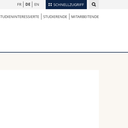
FR
DE
EN
SCHNELLZUGRIFF
STUDIENINTERESSIERTE
STUDIERENDE
MITARBEITENDE
für
Personenverzeichnis
Ortsplan
te
Bibliotheken
Webmail
Vorlesungsverzeichnis
MyUnifr