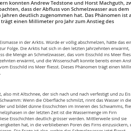
ildern konnten Andrew Tedstone und Horst Machguth, z
obachten, dass der Abfluss von Schmelzwasser aus dem
en Jahren deutlich zugenommen hat. Das Phänomen ist 
rägt einen Millimeter pro Jahr zum Anstieg des
Eismasse in der Arktis. Würde er völlig abschmelzen, hätte das e
r Folge. Die Arktis hat sich in den letzten Jahrzehnten erwärmt,
dass die Menge an Schmelzwasser, das vom Eisschild ins Meer flies
ahrzehnten erwärmt, und die Wissenschaft konnte bereits einen Ans
vom Eisschild ins Meer fliesst. Dieses Phänomen trägt einen Mill
.
kt, also mit Altschnee, der sich nach und nach verfestigt und zu Eis
 Schwamm: Wenn die Oberfläche schmilzt, rinnt das Wasser in di
eder und bildet dünne Eisschichten im Inneren des Schwamms, flie
elzphasen in der letzten Zeit ist die Wassermenge im Firn
ese Eisschichten deutlich grösser werden. Mittlerweile sind sie
rigkeiten hat, in die verbliebenen Poren des Firns einzusickern,
ieren. Die Frage ist also, wohin das Schmelzwasser jetzt fliesst.