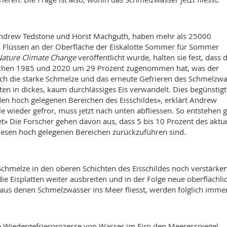
 Andrew Tedstone und Horst Machguth, haben mehr als 25000
von Flüssen an der Oberfläche der Eiskalotte Sommer für Sommer
ature Climate Change
veröffentlicht wurde, halten sie fest, dass d
ischen 1985 und 2020 um 29 Prozent zugenommen hat, was der
rch die starke Schmelze und das erneute Gefrieren des Schmelzwa
en in dickes, kaum durchlässiges Eis verwandelt. Dies begünstigt
en hoch gelegenen Bereichen des Eisschildes», erklärt Andrew
le wieder gefror, muss jetzt nach unten abfliessen. So entstehen 
t» Die Forscher gehen davon aus, dass 5 bis 10 Prozent des aktu
 diesen hoch gelegenen Bereichen zurückzuführen sind.
chmelze in den oberen Schichten des Eisschildes noch verstärken
ie Eisplatten weiter ausbreiten und in der Folge neue oberflächli
, aus denen Schmelzwasser ins Meer fliesst, werden folglich imme
die Wiedergefrierprozesse von Wasser im Firn den Meeresspiegel