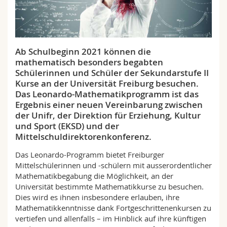
Math.-Nat. und Med. Fak.
Mitarbeitende
Webmail
Interfakultär
Doktorierende
Vorlesungsverzeichnis
Ab Schulbeginn 2021 können die
mathematisch besonders begabten
MyUnifr
Schülerinnen und Schüler der Sekundarstufe II
Kurse an der Universität Freiburg besuchen.
Das Leonardo-Mathematikprogramm ist das
Ergebnis einer neuen Vereinbarung zwischen
der Unifr, der Direktion für Erziehung, Kultur
und Sport (EKSD) und der
Mittelschuldirektorenkonferenz.
Das Leonardo-Programm bietet Freiburger
Mittelschülerinnen und -schülern mit ausserordentlicher
Mathematikbegabung die Möglichkeit, an der
Universität bestimmte Mathematikkurse zu besuchen.
Dies wird es ihnen insbesondere erlauben, ihre
Mathematikkenntnisse dank Fortgeschrittenenkursen zu
vertiefen und allenfalls – im Hinblick auf ihre künftigen