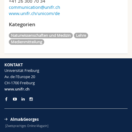
+41 26 300 70 34
communication@unifr.ch
www.unifr.ch/unicom/de
Kategorien
Naturwissenschaften und Medizin
Lehre
Medienmitteilung
KONTAKT
Universität Freiburg
Av. de l'Europe 20
CH-1700 Freiburg
www.unifr.ch
Alma&Georges
[Zweisprachiges Online-Magazin]