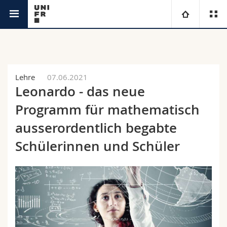
Aktuell
Universität
Fakultäten
Studium
Lehre
07.06.2021
Leonardo - das neue
Informationen für
Campus
Theologische Fak.
Programm für mathematisch
Forschung
ausserordentlich begabte
Ressourcen
Rechtswissenschaftliche Fak.
Studieninteressierte
Schülerinnen und Schüler
Universität
Wirtschafts- und Sozialwissenschaftliche Fak.
Studierende
Personenverzeichnis
Weiterbildung
Philosophische Fak.
Medien
Ortsplan
Fak. für Erziehungs- und Bildungswissenschaften
Forschende
Bibliotheken