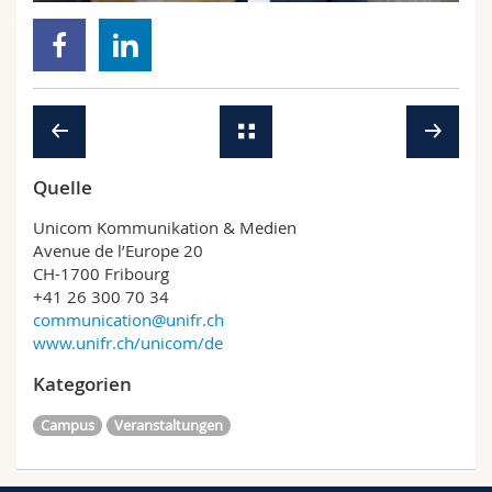
Math.-Nat. und Med. Fak.
Mitarbeitende
Webmail
Interfakultär
Doktorierende
Vorlesungsverzeichnis
MyUnifr
Quelle
Unicom Kommunikation & Medien
Avenue de l’Europe 20
CH-1700 Fribourg
+41 26 300 70 34
communication@unifr.ch
www.unifr.ch/unicom/de
Kategorien
Campus
Veranstaltungen