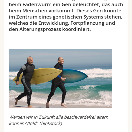
beim Fadenwurm ein Gen beleuchtet, das auch
Math.-Nat. und Med. Fak.
Mitarbeitende
Webmail
beim Menschen vorkommt. Dieses Gen könnte
im Zentrum eines genetischen Systems stehen,
Interfakultär
Doktorierende
Vorlesungsverzeichnis
welches die Entwicklung, Fortpflanzung und
den Alterungsprozess koordiniert.
MyUnifr
Werden wir in Zukunft alle beschwerdefrei altern
können? (Bild: Thinkstock)