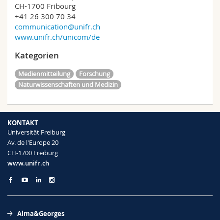
CH-1700 Fribourg
+41 26 300 70 34
communication@unifr.ch
www.unifr.ch/unicom/de
Kategorien
Medienmitteilung
Forschung
Naturwissenschaften und Medizin
KONTAKT
Universität Freiburg
Av. de l'Europe 20
CH-1700 Freiburg
www.unifr.ch
Alma&Georges