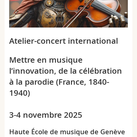
Sciences et médecine
Collaborateurs
Webmail
Interfacultaire
Doctorants
Programme des cours
MyUnifr
Atelier-concert international
Mettre en musique
l’innovation, de la célébration
à la parodie (France, 1840-
1940)
3-4 novembre 2025
Haute École de musique de Genève