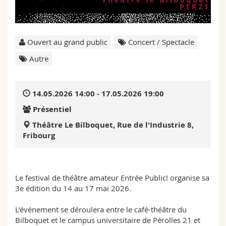
Sciences et médecine
Collaborateurs
Webmail
Interfacultaire
Doctorants
Programme des cours
Ouvert au grand public
Concert / Spectacle
Autre
MyUnifr
14.05.2026 14:00 - 17.05.2026 19:00
Présentiel
Théâtre Le Bilboquet, Rue de l'Industrie 8,
Fribourg
Le festival de théâtre amateur Entrée Public! organise sa
3e édition du 14 au 17 mai 2026.
L’événement se déroulera entre le café-théâtre du
Bilboquet et le campus universitaire de Pérolles 21 et