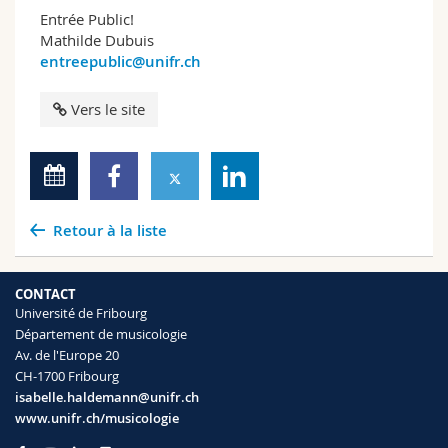
Entrée Public!
Mathilde Dubuis
entreepublic@unifr.ch
Vers le site
Retour à la liste
CONTACT
Université de Fribourg
Département de musicologie
Av. de l'Europe 20
CH-1700 Fribourg
isabelle.haldemann@unifr.ch
www.unifr.ch/musicologie