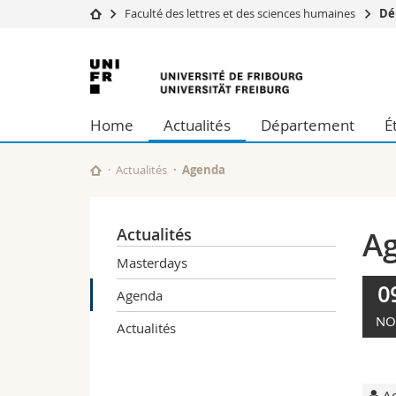
Faculté des lettres et des sciences humaines
Dé
Université
Facultés
Université
Etudes
Théologie
de
Campus
Droit
Home
Actualités
Département
É
Recherche
Sciences é
Fribourg
Université
Lettres et
Formation continue
Sciences de
Actualités
Agenda
Sciences e
Interfacult
Actualités
A
Masterdays
0
Agenda
NO
Actualités
Ac