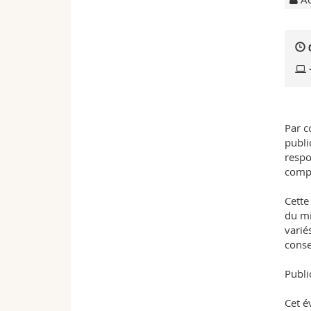
Par c
publi
respo
compé
Cette
du mi
varié
conse
Publi
Cet é