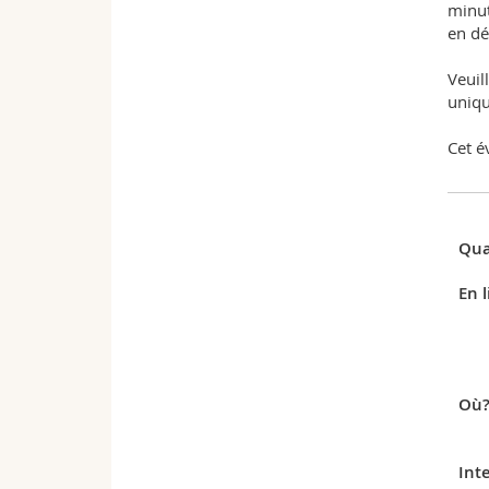
minut
en dé
Veuil
uniqu
Cet é
Qua
En l
Où
Int