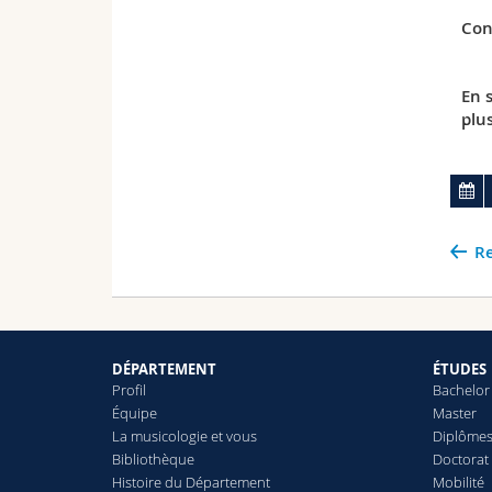
Con
En 
plu
Re
DÉPARTEMENT
ÉTUDES
Profil
Bachelor
Équipe
Master
La musicologie et vous
Diplômes
Bibliothèque
Doctorat 
Histoire du Département
Mobilité