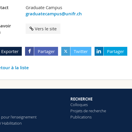
tact
Graduate Campus
graduatecampus@unifr.ch
savoir
Vers le site
s
Exporter
Partager
Twitter
Partager
tour à la liste
RECHERCHE
Colloques
Projets de recherche
 pour l'enseignement
Publications
/ Habilitation