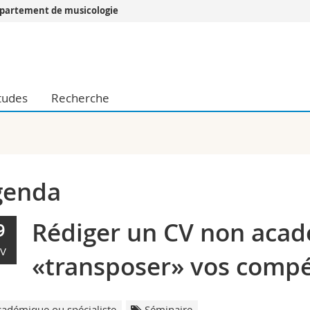
partement de musicologie
Vous êtes
Futurs étudia
Etudiants
tudes
Recherche
conomiques et sociales et management
Médias
 sciences humaines
Chercheurs
 l'éducation et de la formation
Collaborateu
t médecine
Doctorants
aire
genda
Rédiger un CV non aca
9
V
«transposer» vos comp
adémique ou spécialiste
Séminaire