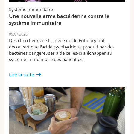
Sciences et médecine
Collaborateurs
Webmail
Système immunitaire
Une nouvelle arme bactérienne contre le
Interfacultaire
Doctorants
Programme des cours
système immunitaire
09.07.2026
MyUnifr
Des chercheurs de l'Université de Fribourg ont
découvert que l'acide cyanhydrique produit par des
bactéries dangereuses aide celles-ci à échapper au
système immunitaire des patient·e·s.
Lire la suite