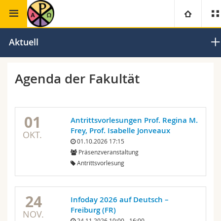
Theologische Fakultät
Liturgiewissenschaft
Universität
Aktuell
Fakultäten
Studium
Agenda der Fakultät
Informationen für
Campus
Theologische Fak.
01
Antrittsvorlesungen Prof. Regina M.
Forschung
Ressourcen
Rechtswissenschaftliche Fak.
Studieninteressierte
Frey, Prof. Isabelle Jonveaux
OKT.
01.10.2026 17:15
Universität
Wirtschafts- und Sozialwissenschaftliche Fak.
Studierende
Personenverzeichnis
Präsenzveranstaltung
Antrittsvorlesung
Weiterbildung
Philosophische Fak.
Medien
Ortsplan
24
Infoday 2026 auf Deutsch –
Fak. für Erziehungs- und Bildungswissenschaften
Forschende
Bibliotheken
Freiburg (FR)
NOV.
24.11.2026 10:00 - 16:00