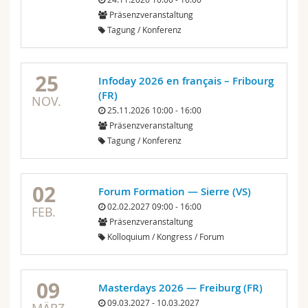
Math.-Nat. und Med. Fak.
Mitarbeitende
Webmail
Präsenzveranstaltung
Tagung / Konferenz
Interfakultär
Doktorierende
Vorlesungsverzeichnis
25
Infoday 2026 en français – Fribourg
MyUnifr
(FR)
NOV.
25.11.2026 10:00 - 16:00
Präsenzveranstaltung
Tagung / Konferenz
02
Forum Formation — Sierre (VS)
02.02.2027 09:00 - 16:00
FEB.
Präsenzveranstaltung
Kolloquium / Kongress / Forum
09
Masterdays 2026 — Freiburg (FR)
09.03.2027 - 10.03.2027