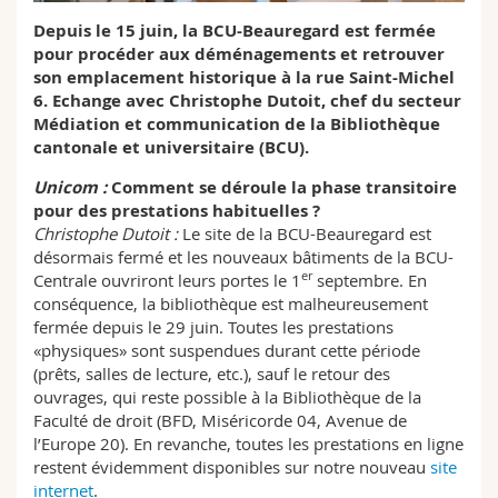
Sciences et médecine
Collaborateurs
Webmail
Depuis le 15 juin, la BCU-Beauregard est fermée
pour procéder aux déménagements et retrouver
Interfacultaire
Doctorants
son emplacement historique à la rue Saint-Michel
Programme des cours
6. Echange avec Christophe Dutoit, chef du secteur
Médiation et communication de la Bibliothèque
MyUnifr
cantonale et universitaire (BCU).
Unicom :
Comment se déroule la phase transitoire
pour des prestations habituelles ?
Christophe Dutoit :
Le site de la BCU-Beauregard est
désormais fermé et les nouveaux bâtiments de la BCU-
er
Centrale ouvriront leurs portes le 1
septembre. En
conséquence, la bibliothèque est malheureusement
fermée depuis le 29 juin. Toutes les prestations
«physiques» sont suspendues durant cette période
(prêts, salles de lecture, etc.), sauf le retour des
ouvrages, qui reste possible à la Bibliothèque de la
Faculté de droit (BFD, Miséricorde 04, Avenue de
l’Europe 20). En revanche, toutes les prestations en ligne
restent évidemment disponibles sur notre nouveau
site
internet
.