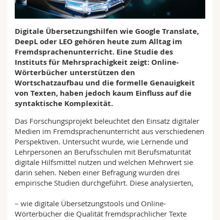
Math.-Nat. und Med. Fak.
Mitarbeitende
Webmail
Digitale Übersetzungshilfen wie Google Translate,
Interfakultär
Doktorierende
Vorlesungsverzeichnis
DeepL oder LEO gehören heute zum Alltag im
Fremdsprachenunterricht. Eine Studie des
MyUnifr
Instituts für Mehrsprachigkeit zeigt: Online-
Wörterbücher unterstützen den
Wortschatzaufbau und die formelle Genauigkeit
von Texten, haben jedoch kaum Einfluss auf die
syntaktische Komplexität.
Das Forschungsprojekt beleuchtet den Einsatz digitaler
Medien im Fremdsprachenunterricht aus verschiedenen
Perspektiven. Untersucht wurde, wie Lernende und
Lehrpersonen an Berufsschulen mit Berufsmaturität
digitale Hilfsmittel nutzen und welchen Mehrwert sie
darin sehen. Neben einer Befragung wurden drei
empirische Studien durchgeführt. Diese analysierten,
– wie digitale Übersetzungstools und Online-
Wörterbücher die Qualität fremdsprachlicher Texte