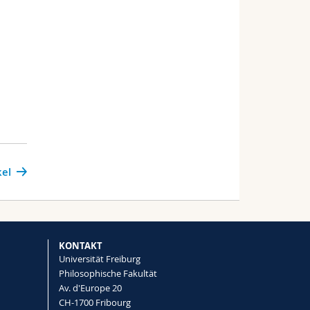
kel
KONTAKT
Universität Freiburg
Philosophische Fakultät
Av. d'Europe 20
CH-1700 Fribourg