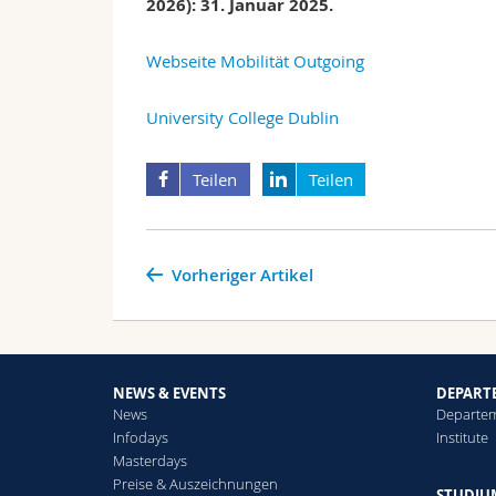
2026):
31. Januar 2025.
Webseite Mobilität Outgoing
University College Dublin
Teilen
Teilen
Vorheriger Artikel
NEWS & EVENTS
DEPART
News
Departe
Infodays
Institute
Masterdays
Preise & Auszeichnungen
STUDIU