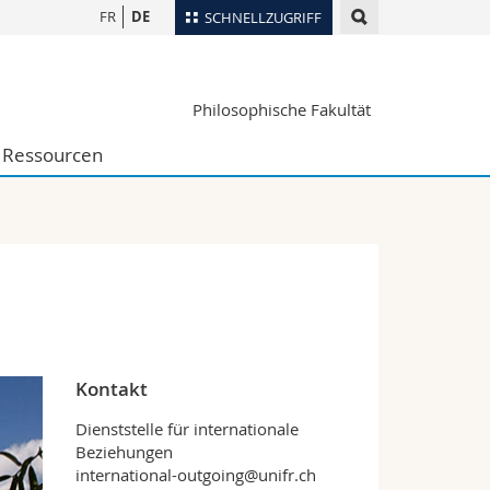
FR
DE
SCHNELLZUGRIFF
für
Personenverzeichnis
Philosophische Fakultät
Ortsplan
te
Bibliotheken
Ressourcen
Webmail
Vorlesungsverzeichnis
MyUnifr
Kontakt
Dienststelle für internationale
Beziehungen
international-outgoing@unifr.ch