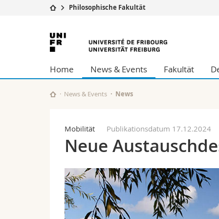
Philosophische Fakultät
Universität
Fakultäten
Universität
Studium
Theologische Fa
Freiburg
Campus
Rechtswissensch
Home
News & Events
Fakultät
De
Forschung
Wirtschafts- un
Universität
Philosophische 
Weiterbildung
Fak. für Erzieh
News & Events
News
Math.-Nat. und
Interfakultär
Mobilität
Publikationsdatum 17.12.2024
Neue Austauschdest