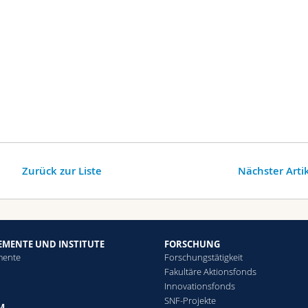
Zurück zur Liste
Nächster Arti
EMENTE UND INSTITUTE
FORSCHUNG
mente
Forschungstätigkeit
Fakultäre Aktionsfonds
Innovationsfonds
SNF-Projekte
M