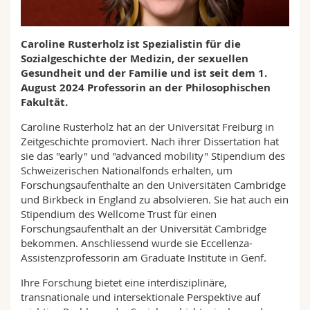
Math.-Nat. und Med. Fak.
Mitarbeitende
Webmail
Caroline Rusterholz ist Spezialistin für die
Interfakultär
Doktorierende
Vorlesungsverzeichnis
Sozialgeschichte der Medizin, der sexuellen
Gesundheit und der Familie und ist seit dem 1.
MyUnifr
August 2024 Professorin an der Philosophischen
Fakultät.
Caroline Rusterholz hat an der Universität Freiburg in
Zeitgeschichte promoviert. Nach ihrer Dissertation hat
sie das "early" und "advanced mobility" Stipendium des
Schweizerischen Nationalfonds erhalten, um
Forschungsaufenthalte an den Universitäten Cambridge
und Birkbeck in England zu absolvieren. Sie hat auch ein
Stipendium des Wellcome Trust für einen
Forschungsaufenthalt an der Universität Cambridge
bekommen. Anschliessend wurde sie Eccellenza-
Assistenzprofessorin am Graduate Institute in Genf.
Ihre Forschung bietet eine interdisziplinäre,
transnationale und intersektionale Perspektive auf