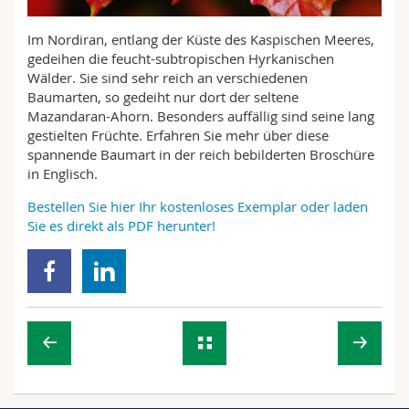
Math.-Nat. und Med. Fak.
Mitarbeitende
Webmail
Im Nordiran, entlang der Küste des Kaspischen Meeres,
gedeihen die feucht-subtropischen Hyrkanischen
Interfakultär
Doktorierende
Vorlesungsverzeichnis
Wälder. Sie sind sehr reich an verschiedenen
Baumarten, so gedeiht nur dort der seltene
MyUnifr
Mazandaran-Ahorn. Besonders auffällig sind seine lang
gestielten Früchte. Erfahren Sie mehr über diese
spannende Baumart in der reich bebilderten Broschüre
in Englisch.
Bestellen Sie hier Ihr kostenloses Exemplar oder laden
Sie es direkt als PDF herunter!