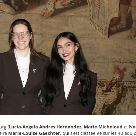
urg (
Lucia-Angela Andres Hernandez, Marie Micheloud
et
Noë
laire
Marie-Louise Gaechter
, qui s'est classée 9e sur les 40 équi