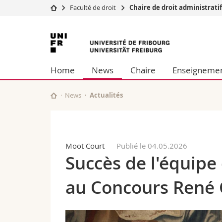
Faculté de droit
Chaire de droit administratif
Université
Facultés
Université
Etudes
Théologie
de
Campus
Droit
Home
News
Chaire
Enseigneme
Recherche
Sciences é
Fribourg
Université
Lettres et
Formation continue
Sciences de
News
Actualités
Sciences e
Interfacult
Moot Court
Publié le 04.05.2026
Succès de l'équipe 
au Concours René 