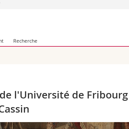
Vous êtes
Futurs étudia
Etudiants
nt
Recherche
conomiques et sociales et management
Médias
 sciences humaines
Chercheurs
 l'éducation et de la formation
Collaborateu
t médecine
Doctorants
aire
de l'Université de Fribourg
Cassin