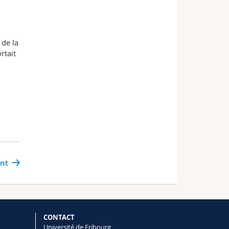
 de la
rtait
ant
CONTACT
Université de Fribourg