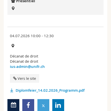
Présentiel
Sciences et médecine
Collaborateurs
Webmail
Interfacultaire
Doctorants
Programme des cours
MyUnifr
04.07.2026 10:00 - 12:30
Décanat de droit
Décanat de droit
ius-admin@unifr.ch
Vers le site
Diplomfeier_14.02.2026_Programm.pdf