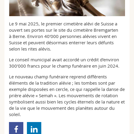
Sciences et médecine
Collaborateurs
Webmail
Interfacultaire
Doctorants
Programme des cours
Le 9 mai 2025, le premier cimetière alévi de Suisse a
ouvert ses portes sur le site du cimetière Bremgarten
à Berne. Environ 40'000 personnes alévies vivent en
MyUnifr
Suisse et peuvent désormais enterrer leurs défunts
selon les rites alévis.
Le conseil municipal avait accordé un crédit d'environ
300'000 francs pour le champ funéraire en juin 2024.
Le nouveau champ funéraire reprend différents
éléments de la tradition alévie ; les tombes sont par
exemple disposées en cercle, ce qui rappelle la danse de
prière alévie « Semah ». Les mouvements de rotation
symbolisent aussi bien les cycles éternels de la nature et
de la vie que le mouvement des planètes autour du
soleil.