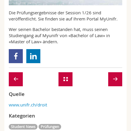
Math.-Nat. und Med. Fak.
Mitarbeitende
Webmail
Die Prüfungsergebnisse der Session 1/26 sind
veröffentlicht. Sie finden sie auf Ihrem Portal MyUnifr.
Interfakultär
Doktorierende
Vorlesungsverzeichnis
Wer seinen Bachelor bestanden hat, muss seinen
Studiengang auf Myunifr von «Bachelor of Law» in
MyUnifr
«Master of Law» ändern.
Quelle
www.unifr.ch/droit
Kategorien
Student News
Prüfungen