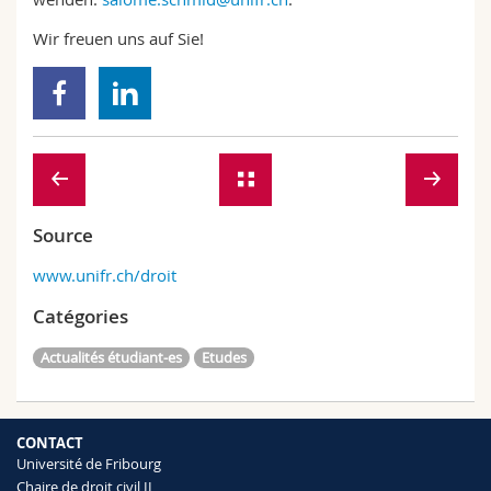
Wir freuen uns auf Sie!
Source
www.unifr.ch/droit
Catégories
Actualités étudiant-es
Etudes
CONTACT
Université de Fribourg
Chaire de droit civil II