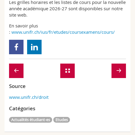
Les grilles horaires et les listes de cours pour la nouvelle
Sciences et médecine
Collaborateurs
Webmail
année académique 2026-27 sont disponibles sur notre
site web.
Interfacultaire
Doctorants
Programme des cours
En savoir plus
:
www.unifr.ch/ius/fr/etudes/coursexamens/cours/
MyUnifr
Source
www.unifr.ch/droit
Catégories
Actualités étudiant-es
Etudes