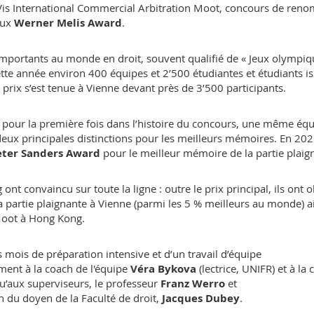
 Vis International Commercial Arbitration Moot, concours de re
ieux
Werner Melis Award
.
mportants au monde en droit, souvent qualifié de « Jeux olympiq
cette année environ 400 équipes et 2’500 étudiantes et étudiants i
rix s’est tenue à Vienne devant près de 3’500 participants.
 pour la première fois dans l’histoire du concours, une même éq
eux principales distinctions pour les meilleurs mémoires. En 20
eter Sanders Award
pour le meilleur mémoire de la partie plaig
ont convaincu sur toute la ligne : outre le prix principal, ils ont 
partie plaignante à Vienne (parmi les 5 % meilleurs au monde) a
Moot à Hong Kong.
s mois de préparation intensive et d’un travail d’équipe
ent à la coach de l'équipe
Véra Bykova
(lectrice, UNIFR) et à la
qu’aux superviseurs, le professeur
Franz Werro
et
en du doyen de la Faculté de droit,
Jacques Dubey
.