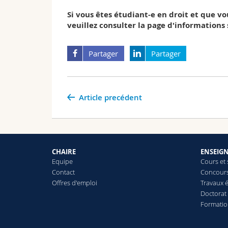
Si vous êtes étudiant-e en droit et que vo
veuillez consulter la page d'
informations 
Partager
Partager
Article precédent
CHAIRE
ENSEIG
Equipe
Cours et
Contact
Concours 
Offres d'emploi
Travaux é
Doctorat
Formatio