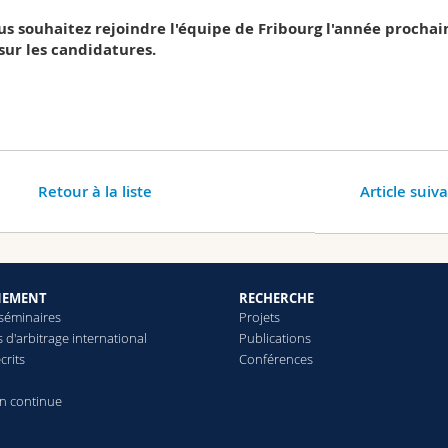
us souhaitez rejoindre l'équipe de Fribourg l'année prochai
sur les candidatures
.
Retour à la liste
Article suiv
NEMENT
RECHERCHE
 séminaires
Projets
d'arbitrage international
Publications
crits
Conférences
n continue