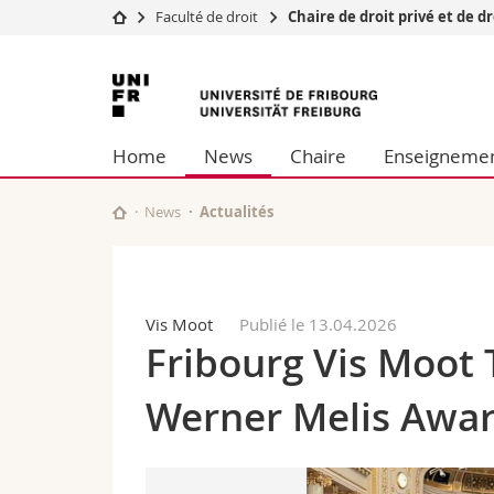
Faculté de droit
Chaire de droit privé et de d
Université
Facultés
Université
Etudes
Théologie
de
Campus
Droit
Home
News
Chaire
Enseigneme
Recherche
Sciences é
Fribourg
Université
Lettres et
Formation continue
Sciences de
News
Actualités
Sciences e
Interfacult
Vis Moot
Publié le 13.04.2026
Fribourg Vis Moot 
Werner Melis Awa