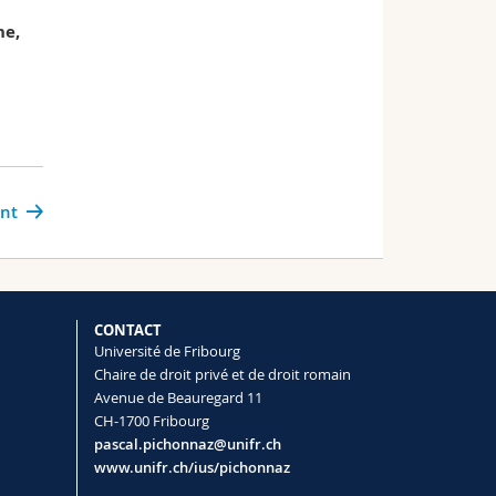
ne,
ant
CONTACT
Université de Fribourg
Chaire de droit privé et de droit romain
Avenue de Beauregard 11
CH-1700 Fribourg
pascal.pichonnaz@unifr.ch
www.unifr.ch/ius/pichonnaz