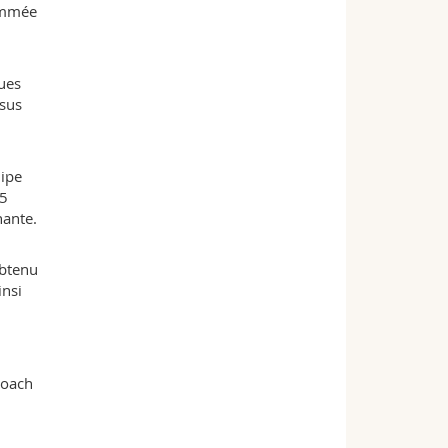
nommée
ues
ssus
uipe
25
nante.
obtenu
insi
 coach