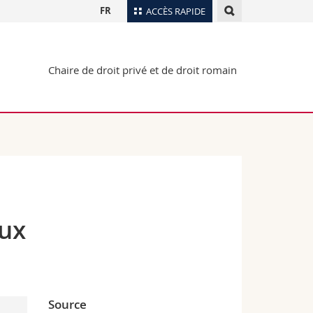
FR
ACCÈS RAPIDE
Annuaire du personnel
Chaire de droit privé et de droit romain
Plan d'accès
nts
Bibliothèques
Webmail
rs
Programme des cours
MyUnifr
eux
Source