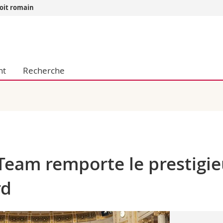
roit romain
Vous êtes
Futurs étudia
Etudiants
nt
Recherche
conomiques et sociales et management
Médias
 sciences humaines
Chercheurs
 l'éducation et de la formation
Collaborateu
t médecine
Doctorants
aire
Team remporte le prestigi
rd